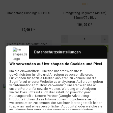
Orangatang Bushings NIPPLES
Orangatang Caguama (4er Set)
85mm/77a Blue
104,90 €
*
19,90 €
*
x
Dieser Artikel hat Variationen.
Wählen Sie bitte die
Datenschutzeinstellungen
gewünschte Variation aus.
Wir verwenden auf hw-shapes.de Cookies und Pixel
um die einwandfreie Funktion unserer Website zu
TOP BEWERTET
gewährleisten, Inhalte und Anzeigen zu personalisieren,
Funktionen für soziale Medien anbieten zu können und die
Zugriffe auf unserer Website zu analysieren. Außerdem geben
wir Informationen zu Ihrer Verwendung unserer Website an
unsere Partner für soziale Medien, Werbung und Analysen
weiter. Dies umfasst auch die Erstellung pseudonymer
Nutzungsprofile. Unsere Partner (Google Advertising
Products) führen diese Informationen möglicherweise mit
weiteren Daten zusammen, die Sie ihnen bereitgestellt haben
(bspw. anhand eines persönlichen Accounts) oder welche sie
im Rahmen Ihrer Nutzung der Dienste gesammelt haben