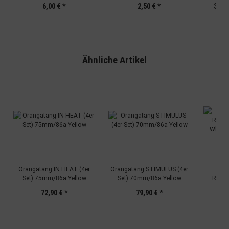
K
6,00 €
*
2,50 €
*
334,9
Ähnliche Artikel
Orangatang IN HEAT (4er
Orangatang STIMULUS (4er
Carv
Set) 75mm/86a Yellow
Set) 70mm/86a Yellow
Roun
Wheel
72,90 €
*
79,90 €
*