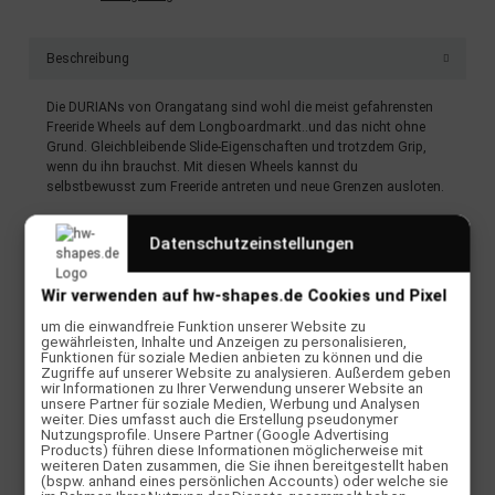
Beschreibung
Die DURIANs von Orangatang sind wohl die meist gefahrensten
Freeride Wheels auf dem Longboardmarkt..und das nicht ohne
Grund. Gleichbleibende Slide-Eigenschaften und trotzdem Grip,
wenn du ihn brauchst. Mit diesen Wheels kannst du
selbstbewusst zum Freeride antreten und neue Grenzen ausloten.
DURIAN YELLOW - nice and slidey
Datenschutzeinstellungen
TECHNISCHE DETAILS
Wir verwenden auf hw-shapes.de Cookies und Pixel
um die einwandfreie Funktion unserer Website zu
Durchmesser: 75mm
gewährleisten, Inhalte und Anzeigen zu personalisieren,
Breite: 45mm
Funktionen für soziale Medien anbieten zu können und die
Härte: 86a
Zugriffe auf unserer Website zu analysieren. Außerdem geben
Gummi: Happy Urethane
wir Informationen zu Ihrer Verwendung unserer Website an
unsere Partner für soziale Medien, Werbung und Analysen
weiter. Dies umfasst auch die Erstellung pseudonymer
Nutzungsprofile. Unsere Partner (Google Advertising
Products) führen diese Informationen möglicherweise mit
weiteren Daten zusammen, die Sie ihnen bereitgestellt haben
(bspw. anhand eines persönlichen Accounts) oder welche sie