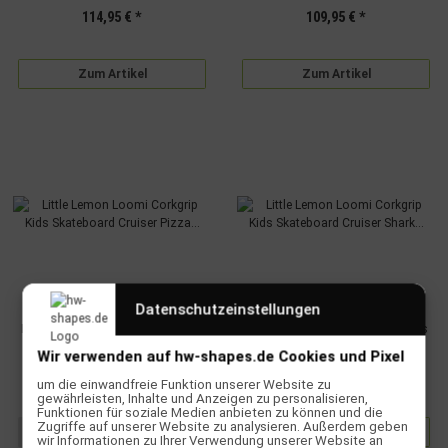
114,95 €
*
109,95 €
*
Zum Artikel
Zum Artikel
Datenschutzeinstellungen
Little Lemon Loomi Corkgrip Kids
Little Lemon Loomi Corkgrip Kids
Skateboard Cruiser Pizza Cat
Skateboard Cruiser Shark 24.75"
Wir verwenden auf hw-shapes.de Cookies und Pixel
24.75"
109,95 €
*
109,95 €
*
um die einwandfreie Funktion unserer Website zu
gewährleisten, Inhalte und Anzeigen zu personalisieren,
Funktionen für soziale Medien anbieten zu können und die
Zugriffe auf unserer Website zu analysieren. Außerdem geben
Zum Artikel
wir Informationen zu Ihrer Verwendung unserer Website an