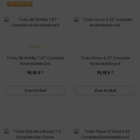
Verwendung genauer Standortdaten
TOP BEWERTET
Endgeräteeigenschaften zur Identifikation aktiv abfragen
Tricks BB Kickflip 7.87" Complete
Tricks Dinos 8.25" Complete
Kinderskateboard
Kinderskateboard
99,90 €
*
99,90 €
*
Zum Artikel
Zum Artikel