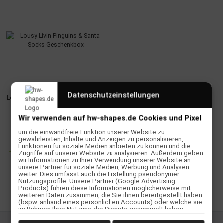
Datenschutzeinstellungen
Lousy Livin Pinguins & Santa Socks
Geschenkbox
Wir verwenden auf hw-shapes.de Cookies und Pixel
34,90 €
*
um die einwandfreie Funktion unserer Website zu
gewährleisten, Inhalte und Anzeigen zu personalisieren,
Funktionen für soziale Medien anbieten zu können und die
Zugriffe auf unserer Website zu analysieren. Außerdem geben
Zum Artikel
wir Informationen zu Ihrer Verwendung unserer Website an
unsere Partner für soziale Medien, Werbung und Analysen
weiter. Dies umfasst auch die Erstellung pseudonymer
Nutzungsprofile. Unsere Partner (Google Advertising
Products) führen diese Informationen möglicherweise mit
Artikel 1 - 1 von 1
weiteren Daten zusammen, die Sie ihnen bereitgestellt haben
(bspw. anhand eines persönlichen Accounts) oder welche sie
im Rahmen Ihrer Nutzung der Dienste gesammelt haben
(bspw. Nutzungsdaten anderer Geräte). Ihre Einwilligung zur
Nutzung von Cookies und Pixeln können Sie jederzeit