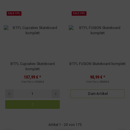
SALE 10%
SALE 10%
BTFL Cupcakes Skateboard
BTFL FUSION Skateboard komplett
komplett
107,99 €
*
98,99 €
*
Alter Preis:
119,99 €
Alter Preis:
109,99 €
Zum Artikel
Artikel 1 - 20 von 175