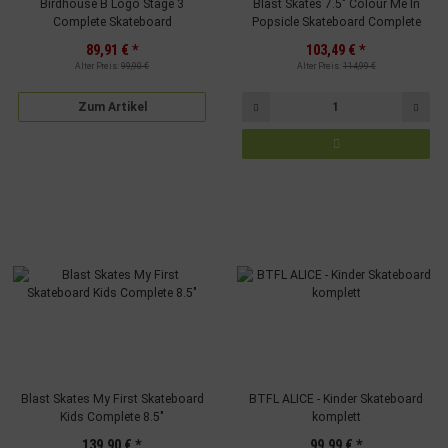
Birdhouse B Logo Stage 3
Blast Skates 7.5" Colour Me In
Verwendung genauer Standortdaten
Complete Skateboard
Popsicle Skateboard Complete
Endgeräteeigenschaften zur Identifikation aktiv abfragen
89,91 €
*
103,49 €
*
Alter Preis:
99,90 €
Alter Preis:
114,99 €
Zum Artikel
Blast Skates My First Skateboard
BTFL ALICE - Kinder Skateboard
Kids Complete 8.5"
komplett
139,90 €
*
99,99 €
*