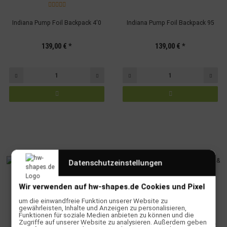
Indiana Pump Foil Backpack 4'0
Indiana Pump Foil Backpack 95
139,00 €
*
139,00 €
*
Datenschutzeinstellungen
Wir verwenden auf hw-shapes.de Cookies und Pixel
um die einwandfreie Funktion unserer Website zu
gewährleisten, Inhalte und Anzeigen zu personalisieren,
Funktionen für soziale Medien anbieten zu können und die
Zugriffe auf unserer Website zu analysieren. Außerdem geben
Naish (Foil) Surf Deck & Kick Pad
Prolimit Kite- & Pumpfoil Board &