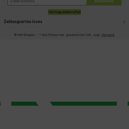
Abonnieren
Verwendung genauer Standortdaten
Endgeräteeigenschaften zur Identifikation aktiv abfragen
Vertrag widerrufen
Zahlungsarten Icons
© HW-Shapes
• * Alle Preise inkl. gesetzlicher USt., zzgl.
Versand
.