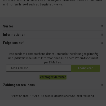
Wir stellen euch in unserer Axis Foilkategorie die besten Foilsets zusammen
und hoffen ihr seid auch so begeistert wie wir.
Surfer
Informationen
Folge uns auf
Bitte sende mir entsprechend deiner
Datenschutzerklärung
regelmäßig
und jederzeit widerruflich Informationen zu deinem Produktsortiment
per E-Mail zu.
Abonnieren
Vertrag widerrufen
Zahlungsarten Icons
© HW-Shapes
• * Alle Preise inkl. gesetzlicher USt., zzgl.
Versand
.