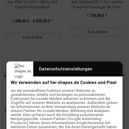
Axis PNG V2 1300 + Skinny 365
Axis S-Series BSC 1120 + 460HA
Pumpfoil Komplettset
Pump Foil Einsteiger Set 75cm
1.769,00 €
*
1.999,00 € -
4.599,00 €
*
Zum Artikel
Zum Artikel
Datenschutzeinstellungen
Wir verwenden auf hw-shapes.de Cookies und Pixel
um die einwandfreie Funktion unserer Website zu
gewährleisten, Inhalte und Anzeigen zu personalisieren,
Funktionen für soziale Medien anbieten zu können und die
Zugriffe auf unserer Website zu analysieren. Außerdem geben
wir Informationen zu Ihrer Verwendung unserer Website an
unsere Partner für soziale Medien, Werbung und Analysen
Axis S-Series BSC 1120 + 500 Wing
Axis S-Series PNG 1150 + 460HA
weiter. Dies umfasst auch die Erstellung pseudonymer
Foil Einsteiger Set 75cm
Pumpfoil 75cm
Nutzungsprofile. Unsere Partner (Google Advertising
Products) führen diese Informationen möglicherweise mit
1.769,00 €
*
1.839,00 €
*
weiteren Daten zusammen, die Sie ihnen bereitgestellt haben