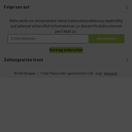
von Daten aus verschiedenen Quellen
Entwicklung und Verbesserung der Angebote
Folge uns auf
Verwendung reduzierter Daten zur Auswahl von Inhalten
Besondere Features:
Bitte sende mir entsprechend deiner
Datenschutzerklärung
regelmäßig
Verwendung genauer Standortdaten
und jederzeit widerruflich Informationen zu deinem Produktsortiment
Endgeräteeigenschaften zur Identifikation aktiv abfragen
per E-Mail zu.
Abonnieren
Vertrag widerrufen
Zahlungsarten Icons
© HW-Shapes
• * Alle Preise inkl. gesetzlicher USt., zzgl.
Versand
.