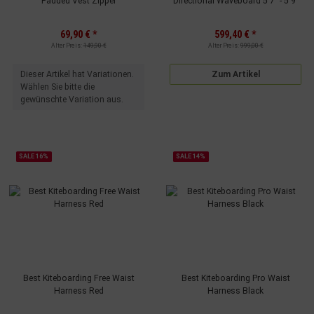
Padded Vest Zipper
Directional Waveboard 5'7" - 5'9"
69,90 €
*
599,40 €
*
Alter Preis:
149,90 €
Alter Preis:
999,00 €
x
Dieser Artikel hat Variationen.
Zum Artikel
Wählen Sie bitte die
gewünschte Variation aus.
SALE 16%
SALE 14%
Best Kiteboarding Free Waist
Best Kiteboarding Pro Waist
Harness Red
Harness Black