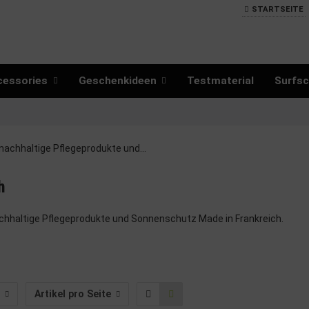
STARTSEITE
cessories
Geschenkideen
Testmaterial
Surfsc
h
hhaltige Pflegeprodukte und Sonnenschutz Made in Frankreich.
Artikel pro Seite