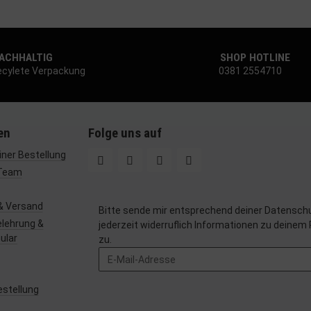
d Verbesserung der Angebote
uzierter Daten zur Auswahl von Inhalten
res:
nauer Standortdaten
CHHALTIG
SHOP HOTLINE
chaften zur Identifikation aktiv abfragen
cylete Verpackung
0381 2554710
en
Folge uns auf
ner Bestellung
Team
& Versand
Bitte sende mir entsprechend deiner
Datenschu
lehrung &
jederzeit widerruflich Informationen zu deinem
ular
zu.
estellung
z