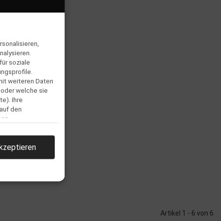
sonalisieren,
nalysieren.
ür soziale
ngsprofile.
mit weiteren Daten
 oder welche sie
e). Ihre
 auf den
men.
kzeptieren
Artikel 1 - 6 von 6
llen