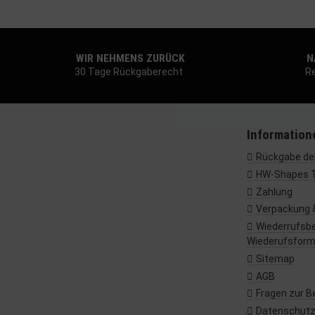
Entwicklung un
Verwendung red
Besondere Featu
Verwendung ge
WIR NEHMENS ZURÜCK
NA
Endgeräteeigens
30 Tage Rückgaberecht
Re
Information
Rückgabe dei
HW-Shapes 
Zahlung
Verpackung 
Wiederrufsbe
Wiederufsform
Sitemap
AGB
Fragen zur B
Datenschut