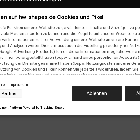
en auf hw-shapes.de Cookies und Pixel
eie Funktion unserer Website zu gewährleisten, Inhalte und Anzeigen zu per
oziale Medien anbieten zu können und die Zugriffe auf unserer Website zu a
ir Informationen zu Ihrer Verwendung unserer Website an unsere Partner f
und Analysen weiter. Dies umfasst auch die Erstellung pseudonymer Nutzu
Google Advertising Products) führen diese Informationen möglicherweise 
e ihnen bereitgestellt haben (bspw. anhand eines persönlichen Accounts)
 Nutzung der Dienste gesammelt haben (bspw. Nutzungsdaten anderer Gerät
Organic SPF50+
Greenbush Organic Vegane Seife
 Nutzung von Cookies und Pixeln können Sie jederzeit widerrufen, indem Sie
Weiß Stick Solaire
ton links unten klicken und dort die entsprechenden Anpassungen vorneh
,00 €
*
10,00 €
*
inie
Impressum
nverarbeitung durch unsere Partner:
Ablehnen
A
Partner
der Zugriff auf Informationen auf einem Endgerät
uzierter Daten zur Auswahl von Werbeanzeigen
Profilen für personalisierte Werbung
ment Platform Powered by Tracking-Expert
 Profilen zur Auswahl personalisierter Werbung
Profilen zur Personalisierung von Inhalten
Profilen zur Auswahl personalisierter Inhalte
rbeleistung
rformance von Inhalten
elgruppen durch Statistiken oder Kombinationen von Daten aus verschiedenen Que