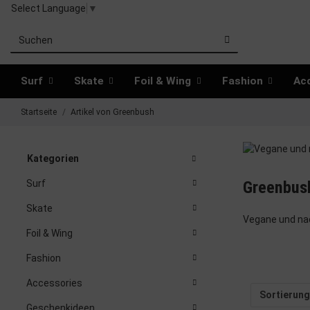
Select Language
▼
Surf
Skate
Foil & Wing
Fashion
Ac
Startseite
Artikel von Greenbush
Kategorien
Greenbus
Surf
Skate
Vegane und nac
Foil & Wing
Fashion
Accessories
Sortierung
Geschenkideen