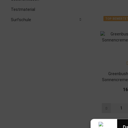
Testmaterial
TOP BEWERTE
Surfschule
Greenbush
Sonnencreme 
16
Da