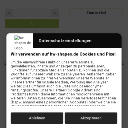
Zum Artikel
Datenschutzeinstellungen
Wir verwenden auf hw-shapes.de Cookies und Pixel
um die einwandfreie Funktion unserer Website zu
gewährleisten, Inhalte und Anzeigen zu personalisieren,
Funktionen für soziale Medien anbieten zu können und die
Zugriffe auf unserer Website zu analysieren. Außerdem geben
wir Informationen zu Ihrer Verwendung unserer Website an
unsere Partner für soziale Medien, Werbung und Analysen
weiter. Dies umfasst auch die Erstellung pseudonymer
Nutzungsprofile. Unsere Partner (Google Advertising
Products) führen diese Informationen möglicherweise mit
Core CL1 Stunt Scooter Pink
Core CL1 Stunt Scooter Schwarz
weiteren Daten zusammen, die Sie ihnen bereitgestellt haben
(bspw. anhand eines persönlichen Accounts) oder welche sie
im Rahmen Ihrer Nutzung der Dienste gesammelt haben
209,95 €
*
189,95 €
*
(bspw. Nutzungsdaten anderer Geräte). Ihre Einwilligung zur
Nutzung von Cookies und Pixeln können Sie jederzeit
widerrufen, indem Sie auf den Datenschutz-Button links unten
Ablehnen
Akzeptieren
klicken und dort die entsprechenden Anpassungen
vornehmen.
Zum Artikel