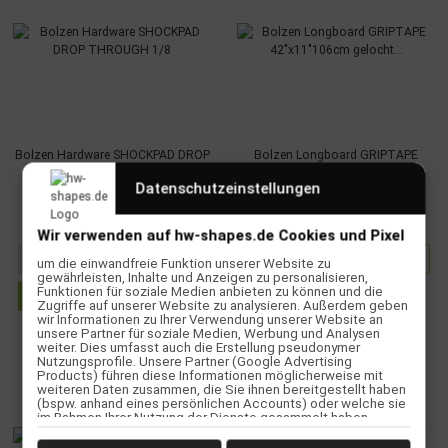
Bolzen Hardware SHOCKPAD DROP
Bolzen Longboard GRIPTAPE
THROUGH 1/8
42"x11"106cm gelocht Black
Datenschutzeinstellungen
3,90 €
*
7,90 €
*
Wir verwenden auf hw-shapes.de Cookies und Pixel
Zum Artikel
um die einwandfreie Funktion unserer Website zu
gewährleisten, Inhalte und Anzeigen zu personalisieren,
Funktionen für soziale Medien anbieten zu können und die
Zugriffe auf unserer Website zu analysieren. Außerdem geben
wir Informationen zu Ihrer Verwendung unserer Website an
unsere Partner für soziale Medien, Werbung und Analysen
weiter. Dies umfasst auch die Erstellung pseudonymer
Nutzungsprofile. Unsere Partner (Google Advertising
Products) führen diese Informationen möglicherweise mit
TOP BEWERTET
weiteren Daten zusammen, die Sie ihnen bereitgestellt haben
(bspw. anhand eines persönlichen Accounts) oder welche sie
im Rahmen Ihrer Nutzung der Dienste gesammelt haben
(bspw. Nutzungsdaten anderer Geräte). Ihre Einwilligung zur
Nutzung von Cookies und Pixeln können Sie jederzeit