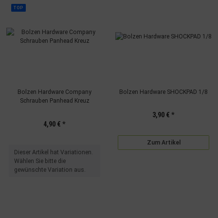
TOP
Bolzen Hardware Company
Bolzen Hardware SHOCKPAD 1/8
Schrauben Panhead Kreuz
3,90 €
*
4,90 €
*
Zum Artikel
x
Dieser Artikel hat Variationen.
Wählen Sie bitte die
gewünschte Variation aus.