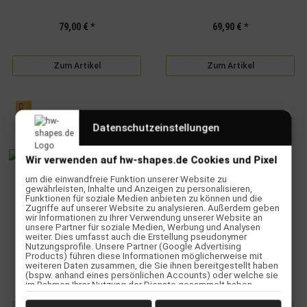
79,00 €
*
69,90 €
*
Zum Artikel
Zum Artikel
SALE 40%
Datenschutzeinstellungen
Wir verwenden auf hw-shapes.de Cookies und Pixel
um die einwandfreie Funktion unserer Website zu
gewährleisten, Inhalte und Anzeigen zu personalisieren,
Funktionen für soziale Medien anbieten zu können und die
Zugriffe auf unserer Website zu analysieren. Außerdem geben
wir Informationen zu Ihrer Verwendung unserer Website an
unsere Partner für soziale Medien, Werbung und Analysen
weiter. Dies umfasst auch die Erstellung pseudonymer
Kiteboard Finne 5 cm Polyester
Prolimit Screw Driver
Nutzungsprofile. Unsere Partner (Google Advertising
5mm Gewinde M5
Schraubenzieher Phillips
Products) führen diese Informationen möglicherweise mit
weiteren Daten zusammen, die Sie ihnen bereitgestellt haben
5,95 €
*
7,00 €
*
(bspw. anhand eines persönlichen Accounts) oder welche sie
im Rahmen Ihrer Nutzung der Dienste gesammelt haben
Alter Preis:
9,95 €
(bspw. Nutzungsdaten anderer Geräte). Ihre Einwilligung zur
Nutzung von Cookies und Pixeln können Sie jederzeit