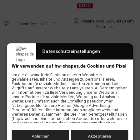
SALE 10%
Datenschutzeinstellungen
Ocean Rodeo GO JOE
Ocean Rodeo SESSION 2 Hüft-
Wir verwenden auf hw-shapes.de Cookies und Pixel
Sitztrapez
79,90 €
*
um die einwandfreie Funktion unserer Website zu
gewährleisten, Inhalte und Anzeigen zu personalisieren,
197,91 € -
219,90 €
*
Funktionen für soziale Medien anbieten zu können und die
Zugriffe auf unserer Website zu analysieren. Außerdem geben
Alter Preis:
219,90 €
wir Informationen zu Ihrer Verwendung unserer Website an
Zum Artikel
unsere Partner für soziale Medien, Werbung und Analysen
x
Dieser Artikel hat Variationen.
weiter. Dies umfasst auch die Erstellung pseudonymer
Nutzungsprofile. Unsere Partner (Google Advertising
Wählen Sie bitte die
Products) führen diese Informationen möglicherweise mit
gewünschte Variation aus.
weiteren Daten zusammen, die Sie ihnen bereitgestellt haben
(bspw. anhand eines persönlichen Accounts) oder welche sie
im Rahmen Ihrer Nutzung der Dienste gesammelt haben
(bspw. Nutzungsdaten anderer Geräte). Ihre Einwilligung zur
Nutzung von Cookies und Pixeln können Sie jederzeit
widerrufen, indem Sie auf den Datenschutz-Button links unten
Ablehnen
Akzeptieren
TOP BEWERTET