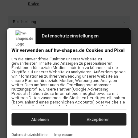
Beschreibung
Datenschutzeinstellungen
Sein Kiteboard zu verlieren ist kein gutes Gefühl. Mit dem Go Joe
gehört ein verlorenes Board der Geschichte an. Zumeist wird das
Board nach einem Sturz nicht mehr gesehen da es "auf dem Kopf"
Wir verwenden auf hw-shapes.de Cookies und Pixel
liegt und in unruhigem Gewässer nicht zu erkennen ist. Außerdem
treibt ein umgedrehtes Board nicht sonderlich schnell nach Lee.
um die einwandfreie Funktion unserer Website zu
gewährleisten, Inhalte und Anzeigen zu personalisieren,
Mit dem Go Joe sieht es schon besser aus. Das aufblasbare
Funktionen für soziale Medien anbieten zu können und die
Gadget wird zwischen Handle und Schlaufe geschraubt und sorgt
Zugriffe auf unserer Website zu analysieren. Außerdem geben
dafür, das sich dein Board immer umdreht. Zudem fungiert der
wir Informationen zu Ihrer Verwendung unserer Website an
GoJoe wie ein kleines Segel, sodass dein Board schneller nach
unsere Partner für soziale Medien, Werbung und Analysen
weiter. Dies umfasst auch die Erstellung pseudonymer
Lee treibt und du somit keinen unendlich langen Bodydrag
Nutzungsprofile. Unsere Partner (Google Advertising
machen musst.
Products) führen diese Informationen möglicherweise mit
weiteren Daten zusammen, die Sie ihnen bereitgestellt haben
(bspw. anhand eines persönlichen Accounts) oder welche sie
im Rahmen Ihrer Nutzung der Dienste gesammelt haben
TECHNISCHE DETAILS
(bspw. Nutzungsdaten anderer Geräte). Ihre Einwilligung zur
Nutzung von Cookies und Pixeln können Sie jederzeit
widerrufen, indem Sie auf den Datenschutz-Button links unten
Ablehnen
Akzeptieren
Aufblasbare und weich
klicken und dort die entsprechenden Anpassungen
Sorgt für besseren Downdrift des Boards
vornehmen.
Super sichtbar
Datenschutzrichtlinie
Impressum