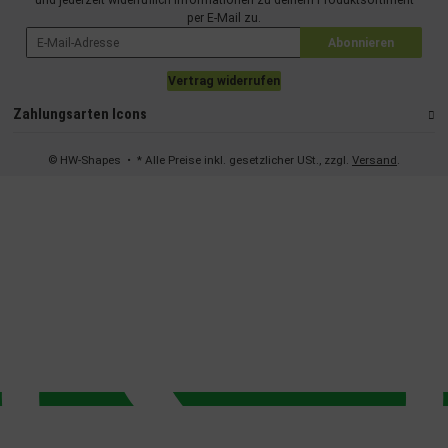
und jederzeit widerruflich Informationen zu deinem Produktsortiment
per E-Mail zu.
Abonnieren
Vertrag widerrufen
Zahlungsarten Icons
© HW-Shapes
• * Alle Preise inkl. gesetzlicher USt., zzgl.
Versand
.