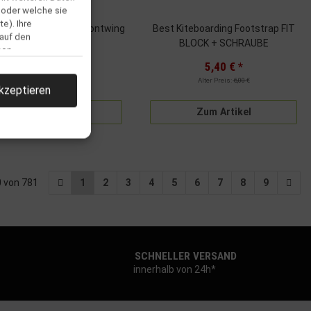
 oder welche sie
e). Ihre
pitfire 900 Carbon Frontwing
Best Kiteboarding Footstrap FIT
 auf den
BLOCK + SCHRAUBE
men.
759,00 €
*
5,40 €
*
Alter Preis:
6,00 €
kzeptieren
Zum Artikel
Zum Artikel
20 von 781
1
2
3
4
5
6
7
8
9
llen
SCHNELLER VERSAND
innerhalb von 24h*