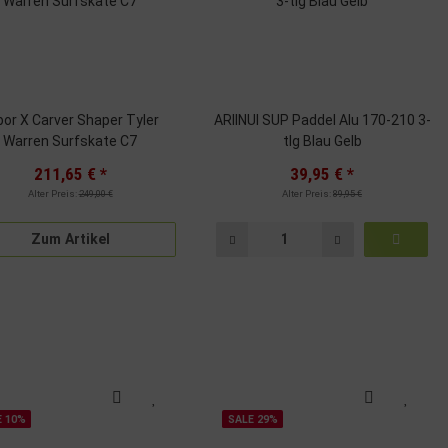
bor X Carver Shaper Tyler
ARIINUI SUP Paddel Alu 170-210 3-
Warren Surfskate C7
tlg Blau Gelb
211,65 €
*
39,95 €
*
Alter Preis:
249,00 €
Alter Preis:
89,95 €
Zum Artikel
E 10%
SALE 29%