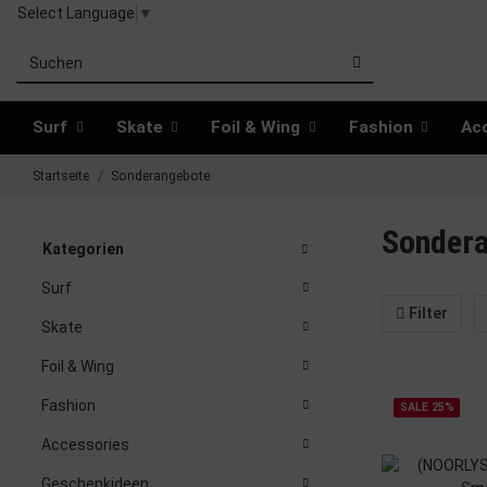
Select Language
▼
Surf
Skate
Foil & Wing
Fashion
Ac
Startseite
Sonderangebote
Sonder
Kategorien
Surf
Filter
Skate
Foil & Wing
Fashion
SALE 25%
Accessories
Geschenkideen