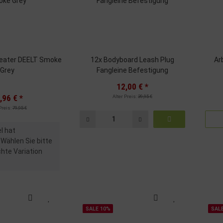
eater DEELT Smoke
12x Bodyboard Leash Plug
Ar
Grey
Fangleine Befestigung
12,00 €
*
,96 €
*
Alter Preis:
39,95 €
Preis:
79,95 €
el hat
 Wählen Sie bitte
hte Variation
SALE 10%
SAL