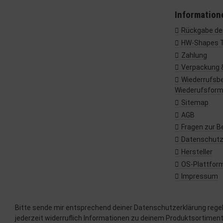
Information
Rückgabe dei
HW-Shapes 
Zahlung
Verpackung 
Wiederrufsbe
Wiederufsform
Sitemap
AGB
Fragen zur B
Datenschut
Hersteller
OS-Plattfor
Impressum
Bitte sende mir entsprechend deiner
Datenschutzerklärung
rege
jederzeit widerruflich Informationen zu deinem Produktsortiment