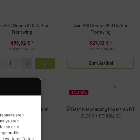
is BSC Series 810 Carbon
Axis BSC Series 890 Carbon
Frontwing
Frontwing
495,92 €
*
527,92 €
*
Alter Preis:
619,90 €
Alter Preis:
659,90 €
Zum Artikel
SALE 10%
sonalisieren,
nalysieren.
ür soziale
ngsprofile.
mit weiteren Daten