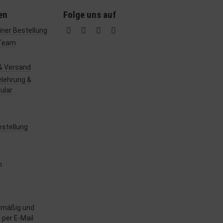
en
Folge uns auf
ner Bestellung
Team
& Versand
lehrung &
ular
estellung
z
m
lmäßig und
 per E-Mail