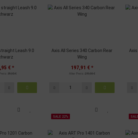
straight Leash 9.0
Axis All Series 340 Carbon Rear
Axis
chwarz
Wing
,95 €
*
197,91 €
*
Preis:
39,95 €
Alter Preis:
219,90 €
SALE 22%
SAL