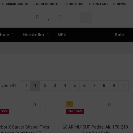
SKIMBOARDS
SURFSCHULE
SURFSHOP
KONTAKT
NEWS
hule
Hersteller
NEU
Sale
20 von 781
1
2
3
4
5
6
7
8
9
E 15%
SALE 56%