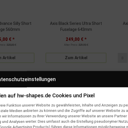
dvance Silly Short
Axis Black Series Ultra Short
Ax
age 560mm
Fuselage 643mm
5,00 €
*
249,00 €
*
Preis:
325,00 €
Alter Preis:
329,90 €
 Artikel
Zum Artikel
tenschutzeinstellungen
SALE 15%
en auf hw-shapes.de Cookies und Pixel
eie Funktion unserer Website zu gewährleisten, Inhalte und Anzeigen zu per
oziale Medien anbieten zu können und die Zugriffe auf unserer Website zu a
ir Informationen zu Ihrer Verwendung unserer Website an unsere Partner f
und Analysen weiter. Dies umfasst auch die Erstellung pseudonymer Nutzu
Google Advertising Products) führen diese Informationen möglicherweise 