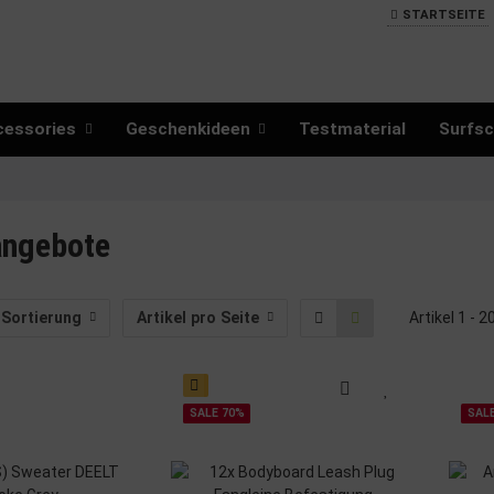
STARTSEITE
cessories
Geschenkideen
Testmaterial
Surfsc
angebote
Sortierung
Artikel pro Seite
Artikel 1 - 
SALE 70%
SAL