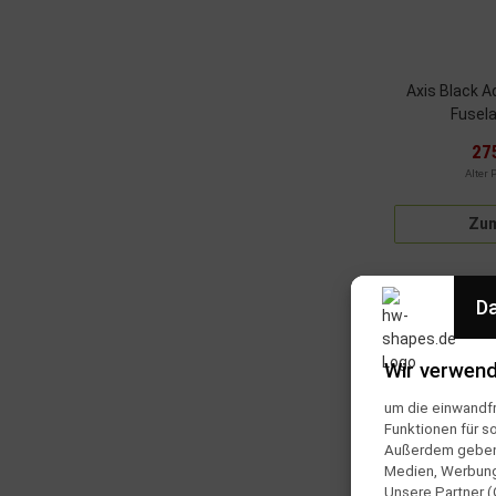
Axis Black A
Fusel
27
Alter 
Zum
Da
SALE 17%
Wir verwend
um die einwandfr
Funktionen für s
Außerdem geben w
Medien, Werbung 
Unsere Partner (