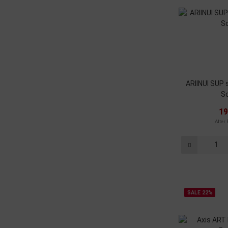
ARIINUI SUP 
S
19
Alter 
SALE 22%