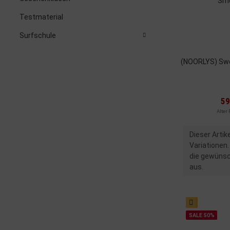
Testmaterial
Surfschule
(NOORLYS) Sw
59
Alter 
x
Dieser Artik
Variationen.
die gewünsc
aus.
SALE 50%