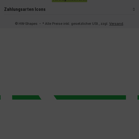
Endgeräteeigenschaften zur Identifikation aktiv abfragen
Zahlungsarten Icons
© HW-Shapes
• * Alle Preise inkl. gesetzlicher USt., zzgl.
Versand
.