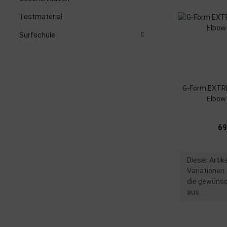
Testmaterial
Surfschule
G-Form EXT
Elbow
69
x
Dieser Artik
Variationen.
die gewünsc
aus.