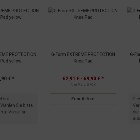
REME PROTECTION
G-Form EXTREME PROTECTION
G-F
 Pad yellow
Knee Pad
,90 €
*
62,91 € -
69,90 €
*
Alter Preis:
69,90 €
x
el hat
Zum Artikel
Die
 Wählen Sie bitte
Var
hte Variation
die
aus