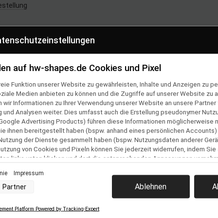
estellung
z
tenschutzeinstellungen
m
en auf hw-shapes.de Cookies und Pixel
lmäßig und
eie Funktion unserer Website zu gewährleisten, Inhalte und Anzeigen zu per
oziale Medien anbieten zu können und die Zugriffe auf unserer Website zu a
 per E-Mail
ir Informationen zu Ihrer Verwendung unserer Website an unsere Partner f
und Analysen weiter. Dies umfasst auch die Erstellung pseudonymer Nutzu
nnieren
Google Advertising Products) führen diese Informationen möglicherweise 
e ihnen bereitgestellt haben (bspw. anhand eines persönlichen Accounts)
Vertrag widerrufen
 Nutzung der Dienste gesammelt haben (bspw. Nutzungsdaten anderer Gerät
 Nutzung von Cookies und Pixeln können Sie jederzeit widerrufen, indem Sie
ton links unten klicken und dort die entsprechenden Anpassungen vorneh
inie
Impressum
nverarbeitung durch unsere Partner:
Ablehnen
A
Partner
der Zugriff auf Informationen auf einem Endgerät
uzierter Daten zur Auswahl von Werbeanzeigen
Profilen für personalisierte Werbung
ment Platform Powered by Tracking-Expert
 Profilen zur Auswahl personalisierter Werbung