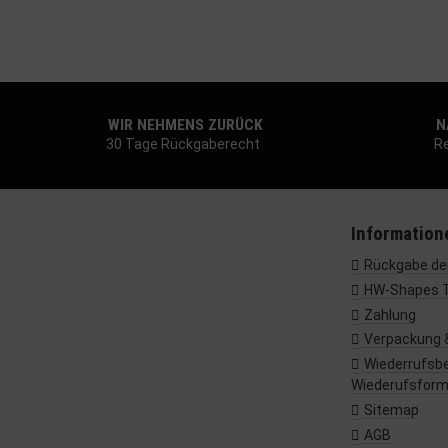
WIR NEHMENS ZURÜCK
NA
30 Tage Rückgaberecht
Re
Information
Rückgabe dei
HW-Shapes 
Zahlung
Verpackung 
Wiederrufsbe
Wiederufsform
Sitemap
AGB