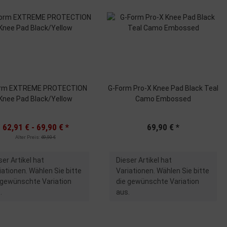
orm EXTREME PROTECTION
G-Form Pro-X Knee Pad Black Teal
Knee Pad Black/Yellow
Camo Embossed
62,91 € -
69,90 €
*
69,90 €
*
Alter Preis:
69,90 €
x
ser Artikel hat
Dieser Artikel hat
iationen. Wählen Sie bitte
Variationen. Wählen Sie bitte
 gewünschte Variation
die gewünschte Variation
.
aus.