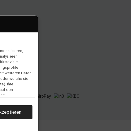
sonalisieren,
nalysieren.
ür soziale
ngsprofile.
mit weiteren Daten
 oder welche sie
e). Ihre
 auf den
men.
kzeptieren