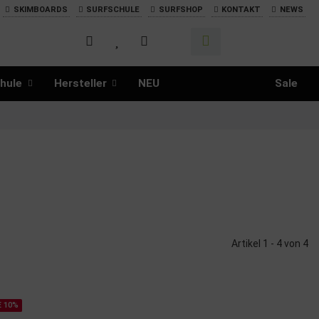
SKIMBOARDS
SURFSCHULE
SURFSHOP
KONTAKT
NEWS
hule
Hersteller
NEU
Sale
Artikel 1 - 4 von 4
E 10%