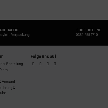
CHHALTIG
SHOP HOTLINE
cylete Verpackung
0381 2554710
en
Folge uns auf
ner Bestellung
Team
& Versand
lehrung &
ular