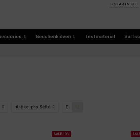
STARTSEITE
cessories
Geschenkideen
Testmaterial
Surfsc
Artikel pro Seite
SALE 10%
SAL