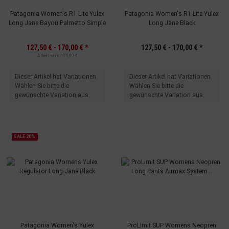
Patagonia Women's R1 Lite Yulex
Patagonia Women's R1 Lite Yulex
Long Jane Bayou Palmetto Simple
Long Jane Black
127,50 € -
170,00 €
*
127,50 € -
170,00 €
*
Alter Preis:
170,00 €
x
x
Dieser Artikel hat Variationen.
Dieser Artikel hat Variationen.
Wählen Sie bitte die
Wählen Sie bitte die
gewünschte Variation aus.
gewünschte Variation aus.
SALE 20%
Patagonia Women's Yulex
ProLimit SUP Womens Neopren