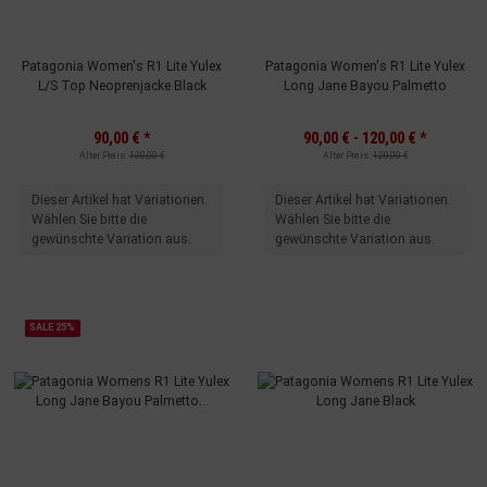
Patagonia Women's R1 Lite Yulex
Patagonia Women's R1 Lite Yulex
L/S Top Neoprenjacke Black
Long Jane Bayou Palmetto
90,00 €
*
90,00 € -
120,00 €
*
Alter Preis:
120,00 €
Alter Preis:
120,00 €
x
x
Dieser Artikel hat Variationen.
Dieser Artikel hat Variationen.
Wählen Sie bitte die
Wählen Sie bitte die
gewünschte Variation aus.
gewünschte Variation aus.
SALE 25%