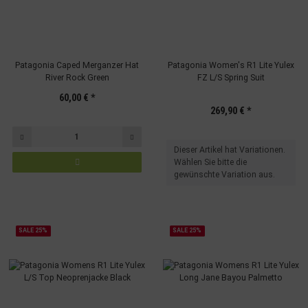
Patagonia Caped Merganzer Hat
Patagonia Women's R1 Lite Yulex
River Rock Green
FZ L/S Spring Suit
60,00 €
*
269,90 €
*
x
Dieser Artikel hat Variationen.
Wählen Sie bitte die
gewünschte Variation aus.
SALE 25%
SALE 25%