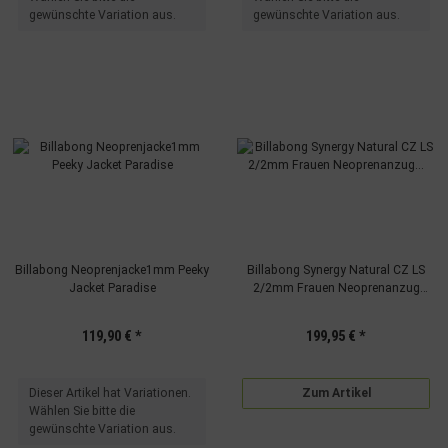
gewünschte Variation aus.
gewünschte Variation aus.
Billabong Neoprenjacke1mm Peeky
Billabong Synergy Natural CZ LS
Jacket Paradise
2/2mm Frauen Neoprenanzug
Shorty Tidal Blue
119,90 €
*
199,95 €
*
x
Dieser Artikel hat Variationen.
Zum Artikel
Wählen Sie bitte die
gewünschte Variation aus.