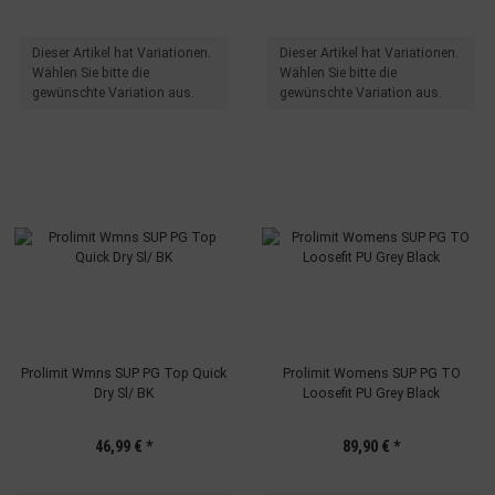
Verwendung genauer Standortdaten
Endgeräteeigenschaften zur Identifikation aktiv abfragen
x
x
Dieser Artikel hat Variationen.
Dieser Artikel hat Variationen.
Wählen Sie bitte die
Wählen Sie bitte die
gewünschte Variation aus.
gewünschte Variation aus.
Prolimit Wmns SUP PG Top Quick
Prolimit Womens SUP PG TO
Dry Sl/ BK
Loosefit PU Grey Black
46,99 €
*
89,90 €
*