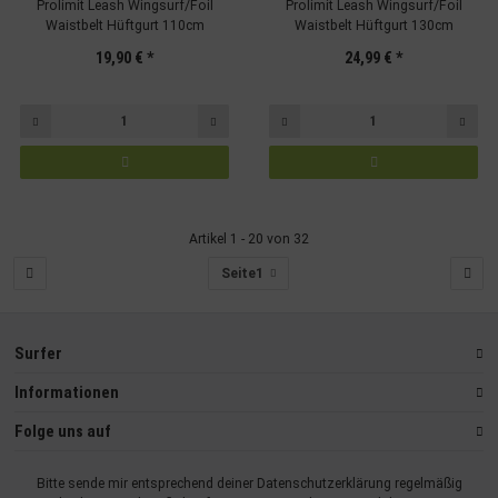
Prolimit Leash Wingsurf/Foil
Prolimit Leash Wingsurf/Foil
Waistbelt Hüftgurt 110cm
Waistbelt Hüftgurt 130cm
19,90 €
*
24,99 €
*
Artikel 1 - 20 von 32
Seite
1
Surfer
Informationen
Folge uns auf
Bitte sende mir entsprechend deiner
Datenschutzerklärung
regelmäßig