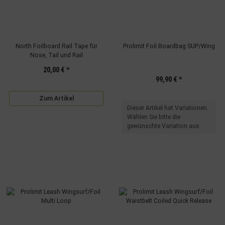
North Foilboard Rail Tape für
Prolimit Foil Boardbag SUP/Wing
Nose, Tail und Rail
20,00 €
*
99,90 €
*
Zum Artikel
x
Dieser Artikel hat Variationen.
Wählen Sie bitte die
gewünschte Variation aus.