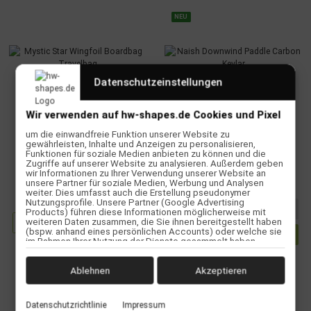
NEU
Datenschutzeinstellungen
Wir verwenden auf hw-shapes.de Cookies und Pixel
um die einwandfreie Funktion unserer Website zu
Mystic Star Wingfoil Boardbag
Naish Downwind Paddle Carbon
gewährleisten, Inhalte und Anzeigen zu personalisieren,
Travelbag
Kevlar
Funktionen für soziale Medien anbieten zu können und die
Zugriffe auf unserer Website zu analysieren. Außerdem geben
449,00 €
*
wir Informationen zu Ihrer Verwendung unserer Website an
149,90 € -
169,90 €
*
unsere Partner für soziale Medien, Werbung und Analysen
weiter. Dies umfasst auch die Erstellung pseudonymer
Nutzungsprofile. Unsere Partner (Google Advertising
Products) führen diese Informationen möglicherweise mit
weiteren Daten zusammen, die Sie ihnen bereitgestellt haben
Zum Artikel
(bspw. anhand eines persönlichen Accounts) oder welche sie
im Rahmen Ihrer Nutzung der Dienste gesammelt haben
(bspw. Nutzungsdaten anderer Geräte). Ihre Einwilligung zur
Nutzung von Cookies und Pixeln können Sie jederzeit
widerrufen, indem Sie auf den Datenschutz-Button links unten
Ablehnen
Akzeptieren
klicken und dort die entsprechenden Anpassungen
vornehmen.
Datenschutzrichtlinie
Impressum