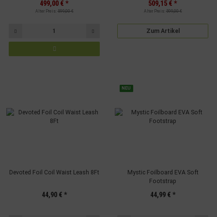
499,00 €
*
509,15 €
*
Alter Preis:
599,00 €
Alter Preis:
599,00 €
Zum Artikel
NEU
Devoted Foil Coil Waist Leash 8Ft
Mystic Foilboard EVA Soft
Footstrap
44,90 €
*
44,99 €
*