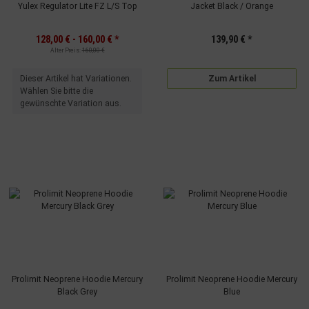
Yulex Regulator Lite FZ L/S Top
Jacket Black / Orange
128,00 € -
160,00 €
*
139,90 €
*
Alter Preis:
160,00 €
x
Dieser Artikel hat Variationen.
Zum Artikel
Wählen Sie bitte die
gewünschte Variation aus.
Prolimit Neoprene Hoodie Mercury
Prolimit Neoprene Hoodie Mercury
Black Grey
Blue