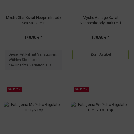
Mystic Star Sweat Neoprenhoody
Mystic Voltage Sweat
Sea Salt Green
Neoprenhoody Dark Leaf
149,90 €
*
179,90 €
*
x
Dieser Artikel hat Variationen.
Zum Artikel
Wählen Sie bitte die
gewünschte Variation aus.
SALE 20%
SALE 25%