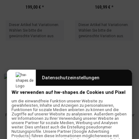
199,00 €
*
169,99 €
*
x
x
Dieser Artikel hat Variationen.
Dieser Artikel hat Variationen.
Wählen Sie bitte die
Wählen Sie bitte die
gewünschte Variation aus.
gewünschte Variation aus.
Datenschutzeinstellungen
Wir verwenden auf hw-shapes.de Cookies und Pixel
um die einwandfreie Funktion unserer Website zu
gewährleisten, Inhalte und Anzeigen zu personalisieren,
Funktionen für soziale Medien anbieten zu können und die
Zugriffe auf unserer Website zu analysieren. Außerdem geben
Prolimit Neoprene Hoodie Mercury
Prolimit Neoprene Hoodie Predator
wir Informationen zu Ihrer Verwendung unserer Website an
Grey
Black Grey
unsere Partner für soziale Medien, Werbung und Analysen
weiter. Dies umfasst auch die Erstellung pseudonymer
Nutzungsprofile. Unsere Partner (Google Advertising
169,99 €
*
149,99 €
*
Products) führen diese Informationen möglicherweise mit