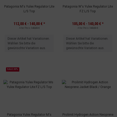
Patagonia M's Yulex Regulator Lite
Patagonia W's Yulex Regulator Lite
L/S Top
FZ L/S Top
112,00 € -
140,00 €
*
105,00 € -
140,00 €
*
Alter Preis:
140,00 €
Alter Preis:
140,00 €
x
x
Dieser Artikel hat Variationen.
Dieser Artikel hat Variationen.
Wählen Sie bitte die
Wählen Sie bitte die
gewünschte Variation aus.
gewünschte Variation aus.
SALE 20%
Patagonia Yulex Regulator M's
Prolimit Hydrogen Action Neoprene