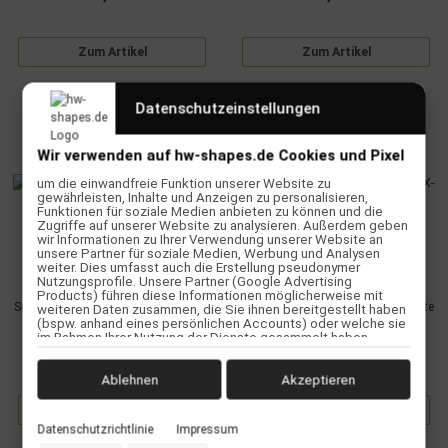
Zum Artikel
Zum Artikel
Datenschutzeinstellungen
Wir verwenden auf hw-shapes.de Cookies und Pixel
um die einwandfreie Funktion unserer Website zu
gewährleisten, Inhalte und Anzeigen zu personalisieren,
Funktionen für soziale Medien anbieten zu können und die
Zugriffe auf unserer Website zu analysieren. Außerdem geben
wir Informationen zu Ihrer Verwendung unserer Website an
unsere Partner für soziale Medien, Werbung und Analysen
weiter. Dies umfasst auch die Erstellung pseudonymer
Nutzungsprofile. Unsere Partner (Google Advertising
Products) führen diese Informationen möglicherweise mit
Surfboard CHANNEL ISLANDS X-lite
Surfboard CHANNEL ISLANDS X-lite
weiteren Daten zusammen, die Sie ihnen bereitgestellt haben
(bspw. anhand eines persönlichen Accounts) oder welche sie
Chancho 7.6 Rot
Chancho 7.6 Tan
im Rahmen Ihrer Nutzung der Dienste gesammelt haben
(bspw. Nutzungsdaten anderer Geräte). Ihre Einwilligung zur
699,00 €
*
699,00 €
*
Nutzung von Cookies und Pixeln können Sie jederzeit
widerrufen, indem Sie auf den Datenschutz-Button links unten
Ablehnen
Akzeptieren
klicken und dort die entsprechenden Anpassungen
vornehmen.
Zum Artikel
Zum Artikel
Datenschutzrichtlinie
Impressum
Zwecke der Datenverarbeitung durch unsere Partner: