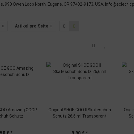
ts, 990 Owen Loop North, Eugene, OR 97402-9173, USA,
info@eclectic
Artikel pro Seite
 GOO Amazing GOOP
Original SHOE GOO II Skateschuh
Original
chuh Schutz
Schutz 26,6 ml Transparent
Sc
,50 €
*
9,90 €
*