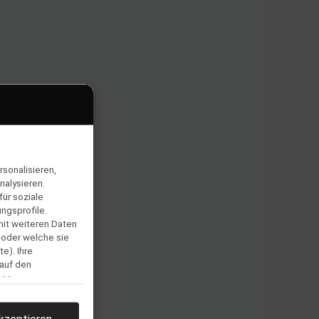
sonalisieren,
nalysieren.
ür soziale
ngsprofile.
mit weiteren Daten
 oder welche sie
e). Ihre
 auf den
men.