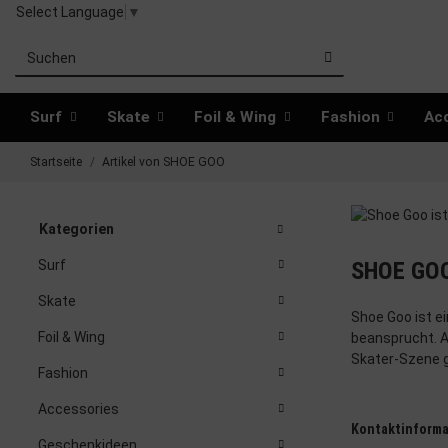
Select Language
▼
Surf
Skate
Foil & Wing
Fashion
Ac
Startseite
Artikel von SHOE GOO
Kategorien
SHOE GO
Surf
Skate
Shoe Goo ist e
Foil & Wing
beansprucht. A
Skater-Szene 
Fashion
Accessories
Kontaktinforma
Geschenkideen