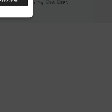
kzeptieren
llen