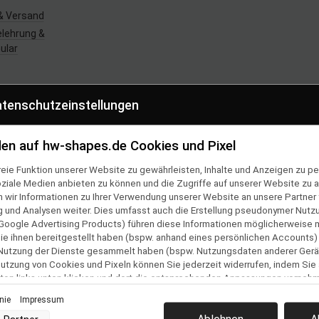
& Versand
lehrung &
ular
estellung
tenschutzeinstellungen
z
en auf hw-shapes.de Cookies und Pixel
m
eie Funktion unserer Website zu gewährleisten, Inhalte und Anzeigen zu per
oziale Medien anbieten zu können und die Zugriffe auf unserer Website zu a
ir Informationen zu Ihrer Verwendung unserer Website an unsere Partner f
und Analysen weiter. Dies umfasst auch die Erstellung pseudonymer Nutzu
lmäßig und
Google Advertising Products) führen diese Informationen möglicherweise 
 per E-Mail
e ihnen bereitgestellt haben (bspw. anhand eines persönlichen Accounts)
 Nutzung der Dienste gesammelt haben (bspw. Nutzungsdaten anderer Gerät
 Nutzung von Cookies und Pixeln können Sie jederzeit widerrufen, indem Sie
nnieren
ton links unten klicken und dort die entsprechenden Anpassungen vorneh
Vertrag widerrufen
inie
Impressum
nverarbeitung durch unsere Partner: