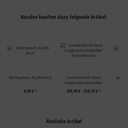
Entwicklung und Verbesserung der Angebote
Verwendung reduzierter Daten zur Auswahl von Inhalten
Besondere Features:
Kunden kauften dazu folgende Artikel:
Verwendung genauer Standortdaten
Endgeräteeigenschaften zur Identifikation aktiv abfragen
Montagesatz ALLEN (kurz)
Loaded Dervish Sama
Spacer 
Longboard Individuelles
Komplettboard
6,00 €
*
334,90 € -
510,75 €
*
Ähnliche Artikel