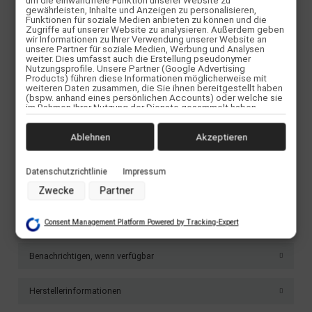
um die einwandfreie Funktion unserer Website zu
Länge: 42.8" / 109cm
gewährleisten, Inhalte und Anzeigen zu personalisieren,
Funktionen für soziale Medien anbieten zu können und die
Breite: 9" / 22,9cm
Zugriffe auf unserer Website zu analysieren. Außerdem geben
Wheelbase (innerer Abstand): 31.5" / 80cm
wir Informationen zu Ihrer Verwendung unserer Website an
Gewicht Deck only: 1,4 - 1,6kg
unsere Partner für soziale Medien, Werbung und Analysen
Gewicht Complete: 3,2 - 3,4kg
weiter. Dies umfasst auch die Erstellung pseudonymer
Nutzungsprofile. Unsere Partner (Google Advertising
Products) führen diese Informationen möglicherweise mit
Flex 1: 75 - 114+kg
weiteren Daten zusammen, die Sie ihnen bereitgestellt haben
Flex 2: 45 - 84+kg
(bspw. anhand eines persönlichen Accounts) oder welche sie
im Rahmen Ihrer Nutzung der Dienste gesammelt haben
Flex 3: 35 - 68+kg
(bspw. Nutzungsdaten anderer Geräte). Ihre Einwilligung zur
Nutzung von Cookies und Pixeln können Sie jederzeit
PRODUKTVIDEO
widerrufen, indem Sie auf den Datenschutz-Button links unten
Ablehnen
Akzeptieren
klicken und dort die entsprechenden Anpassungen
vornehmen.
Datenschutzrichtlinie
Impressum
Zwecke der Datenverarbeitung durch unsere Partner:
Zwecke
Partner
Speichern von oder Zugriff auf Informationen auf einem
Endgerät
Verwendung reduzierter Daten zur Auswahl von Werbeanzeigen
Bewertungen
Consent Management Platform Powered by Tracking-Expert
Erstellung von Profilen für personalisierte Werbung
Verwendung von Profilen zur Auswahl personalisierter Werbung
Erstellung von Profilen zur Personalisierung von Inhalten
Benachrichtigen, wenn verfügbar
Verwendung von Profilen zur Auswahl personalisierter Inhalte
Messung der Werbeleistung
Messung der Performance von Inhalten
Herstellerinformationen
Analyse von Zielgruppen durch Statistiken oder Kombinationen
von Daten aus verschiedenen Quellen