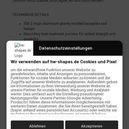
180mm!! Noch stabiler, noch agiler, einfach noch besser!!!
TECHNISCHE DETAILS
356.2 virgin aluminum gravity molded baseplate and
hanger
Secondary heat treatment process for added strength and
durability
Faced Hangers
Datenschutzeinstellungen
Branded Grade 8 steel axles and kingpins
6-hole baseplate drilled both new school and old school
Wir verwenden auf hw-shapes.de Cookies und Pixel
Divine 90a Urethane bushing formula for ultimate rebound
and vibration dampening
um die einwandfreie Funktion unserer Website zu
gewährleisten, Inhalte und Anzeigen zu personalisieren,
*Adam Colton trucks are built with 86a Divine bushings
Funktionen für soziale Medien anbieten zu können und die
Available in multiple colorways
Zugriffe auf unserer Website zu analysieren. Außerdem geben
Guaranteed for Life!!!
wir Informationen zu Ihrer Verwendung unserer Website an
unsere Partner für soziale Medien, Werbung und Analysen
weiter. Dies umfasst auch die Erstellung pseudonymer
Nutzungsprofile. Unsere Partner (Google Advertising
Products) führen diese Informationen möglicherweise mit
weiteren Daten zusammen, die Sie ihnen bereitgestellt haben
(bspw. anhand eines persönlichen Accounts) oder welche sie
im Rahmen Ihrer Nutzung der Dienste gesammelt haben
Bewertungen
(bspw. Nutzungsdaten anderer Geräte). Ihre Einwilligung zur
Nutzung von Cookies und Pixeln können Sie jederzeit
widerrufen, indem Sie auf den Datenschutz-Button links unten
Ablehnen
Akzeptieren