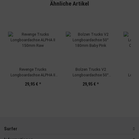
Ähnliche Artikel
Revenge Trucks
Bolzen Trucks V2
C
Longboardachse ALPHA II
Longboardachse 50°
Longb
150mm Raw
180mm Baby Pink
CALIBE
29,95 €
*
29,95 €
*
Surfer