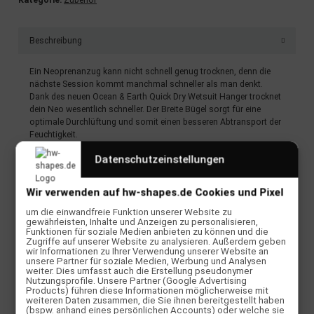
Kategorie:
Zubehör
Beschreibung
Ein Neoprenanzug kann nicht schnell genug trocknen, denn die
nächste Session kommt manchmal schneller als man denkt.
Dank des neuen Ocean & Earth Quick Dry Wetsuit Hanger trocknet
dein Neo wesentlich schneller. Der Breite Bügel sorgt für eine
optimale Durchlüftung und somit einen besseren Abtransport der
Feuchtigkeit.
Datenschutzeinstellungen
TECHNISCHE DETAILS
Wir verwenden auf hw-shapes.de Cookies und Pixel
Klappbar
um die einwandfreie Funktion unserer Website zu
Extra robust und breit
gewährleisten, Inhalte und Anzeigen zu personalisieren,
Funktionen für soziale Medien anbieten zu können und die
bis zu vier mal schnellere Trocknung
Zugriffe auf unserer Website zu analysieren. Außerdem geben
wir Informationen zu Ihrer Verwendung unserer Website an
unsere Partner für soziale Medien, Werbung und Analysen
weiter. Dies umfasst auch die Erstellung pseudonymer
Nutzungsprofile. Unsere Partner (Google Advertising
Products) führen diese Informationen möglicherweise mit
weiteren Daten zusammen, die Sie ihnen bereitgestellt haben
Bewertungen
(bspw. anhand eines persönlichen Accounts) oder welche sie