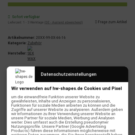
Sofort verfügbar
Frage zum Artikel
Lieferzeit:
1 - 3 Werktage
(DE - Ausland abweichend)
Artikelnummer:
20XX-99-0X-66-16
Kategorie:
Zubehör
Hersteller:
Datenschutzeinstellungen
Beschreibung
Wir verwenden auf hw-shapes.de Cookies und Pixel
SEX WAX Air Freshener - Die Kultmarke Mr. Zogs bringt die
beliebten Wachsgerüche auch ohne Wax in Form eines
um die einwandfreie Funktion unserer Website zu
"Duftbäumchens" an den Mann bzw. an die Frau.
gewährleisten, Inhalte und Anzeigen zu personalisieren,
Funktionen für soziale Medien anbieten zu können und die
Zugriffe auf unserer Website zu analysieren. Außerdem geben
In dieser Packung: COCONUT
wir Informationen zu Ihrer Verwendung unserer Website an
unsere Partner für soziale Medien, Werbung und Analysen
weiter. Dies umfasst auch die Erstellung pseudonymer
Nutzungsprofile. Unsere Partner (Google Advertising
Products) führen diese Informationen möglicherweise mit
weiteren Daten zusammen, die Sie ihnen bereitgestellt haben