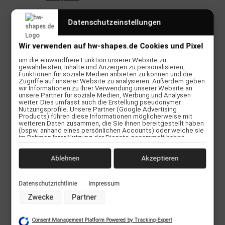
Datenschutzeinstellungen
Beschreibung
Wir verwenden auf hw-shapes.de Cookies und Pixel
Endlich können wir Euch den schönen Schmuck von der Lieben
Kathrin von Vintageliebe anbieten. Maritimes Flair und schöne
um die einwandfreie Funktion unserer Website zu
gewährleisten, Inhalte und Anzeigen zu personalisieren,
Motive lassen dich noch mehr strahlen.
Funktionen für soziale Medien anbieten zu können und die
Extra für uns hat sie diese schönen Ketten, bestehend aus einem
Zugriffe auf unserer Website zu analysieren. Außerdem geben
Anker, Perlen und einem Seidenband gestaltet. Das Seidenband ist
wir Informationen zu Ihrer Verwendung unserer Website an
schon mit einem Schiebeknoten versehen. So kannst du die Kette
unsere Partner für soziale Medien, Werbung und Analysen
weiter. Dies umfasst auch die Erstellung pseudonymer
beliebig verstellen.
Nutzungsprofile. Unsere Partner (Google Advertising
Products) führen diese Informationen möglicherweise mit
TECHNISCHE DETAILS
weiteren Daten zusammen, die Sie ihnen bereitgestellt haben
(bspw. anhand eines persönlichen Accounts) oder welche sie
im Rahmen Ihrer Nutzung der Dienste gesammelt haben
Der Anhänger ist aus Edelstahl und dann mit 2 Schichten,
(bspw. Nutzungsdaten anderer Geräte). Ihre Einwilligung zur
je nach dem für was du dich entscheidest, echtem Silber,
Nutzung von Cookies und Pixeln können Sie jederzeit
Gold oder Rosegold beschichtet.
widerrufen, indem Sie auf den Datenschutz-Button links unten
Ablehnen
Akzeptieren
Wasserfest und kein verfärben
klicken und dort die entsprechenden Anpassungen
vornehmen.
Anhänger Anker Gold
Olive farbiges Seidenband verstellbar
Datenschutzrichtlinie
Impressum
Zwecke der Datenverarbeitung durch unsere Partner:
Zwecke
Partner
Speichern von oder Zugriff auf Informationen auf einem
Endgerät
Verwendung reduzierter Daten zur Auswahl von Werbeanzeigen
Consent Management Platform Powered by Tracking-Expert
Erstellung von Profilen für personalisierte Werbung