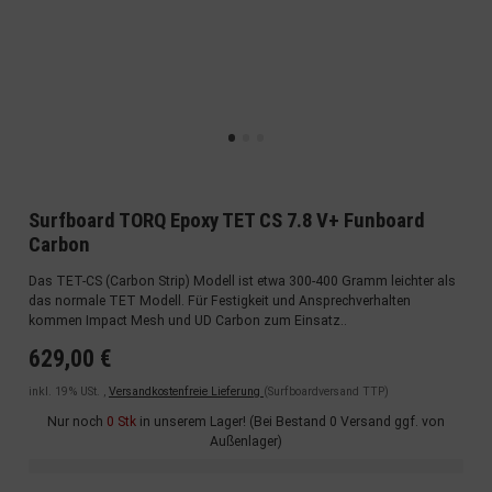
Surfboard TORQ Epoxy TET CS 7.8 V+ Funboard
Carbon
Das TET-CS (Carbon Strip) Modell ist etwa 300-400 Gramm leichter als
das normale TET Modell. Für Festigkeit und Ansprechverhalten
kommen Impact Mesh und UD Carbon zum Einsatz..
629,00 €
inkl. 19% USt. ,
Versandkostenfreie Lieferung
(Surfboardversand TTP)
Nur noch
0 Stk
in unserem Lager! (Bei Bestand 0 Versand ggf. von
Außenlager)