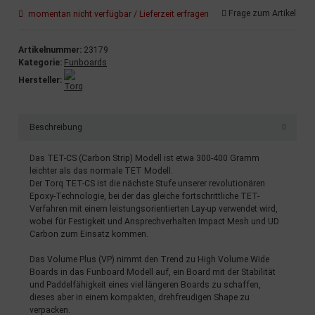
Frage zum Artikel
momentan nicht verfügbar / Lieferzeit erfragen
Artikelnummer:
23179
Kategorie:
Funboards
Hersteller:
Beschreibung
Das TET-CS (Carbon Strip) Modell ist etwa 300-400 Gramm
leichter als das normale TET Modell.
Der Torq TET-CS ist die nächste Stufe unserer revolutionären
Epoxy-Technologie, bei der das gleiche fortschrittliche TET-
Verfahren mit einem leistungsorientierten Lay-up verwendet wird,
wobei für Festigkeit und Ansprechverhalten Impact Mesh und UD
Carbon zum Einsatz kommen.
Das Volume Plus (VP) nimmt den Trend zu High Volume Wide
Boards in das Funboard Modell auf, ein Board mit der Stabilität
und Paddelfähigkeit eines viel längeren Boards zu schaffen,
dieses aber in einem kompakten, drehfreudigen Shape zu
verpacken.