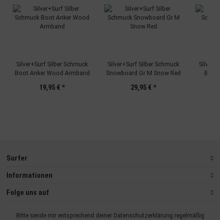
Besondere Features:
Verwendung genauer Standortdaten
Endgeräteeigenschaften zur Identifikation aktiv abfragen
Silver+Surf Silber Schmuck
Silver+Surf Silber Schmuck
Silver+
Boot Anker Wood Armband
Snowboard Gr M Snow Red
Boot 
19,95 €
*
29,95 €
*
Surfer
Informationen
Folge uns auf
Bitte sende mir entsprechend deiner
Datenschutzerklärung
regelmäßig