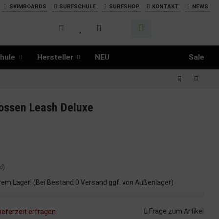
SKIMBOARDS
SURFSCHULE
SURFSHOP
KONTAKT
NEWS
hule
Hersteller
NEU
Sale
ossen Leash Deluxe
d)
rem Lager! (Bei Bestand 0 Versand ggf. von Außenlager)
Frage zum Artikel
ieferzeit erfragen