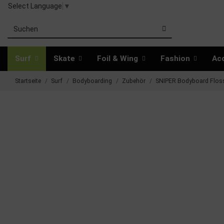
Select Language
▼
Surf
Skate
Foil & Wing
Fashion
Ac
Startseite
Surf
Bodyboarding
Zubehör
SNIPER Bodyboard Floss