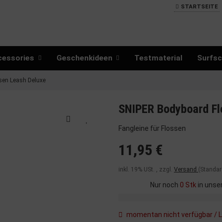
STARTSEITE
cessories
Geschenkideen
Testmaterial
Surfsc
en Leash Deluxe
SNIPER Bodyboard Fl
Fangleine für Flossen
11,95 €
inkl. 19% USt. , zzgl.
Versand
(Standar
Nur noch
0 Stk
in unse
momentan nicht verfügbar / L