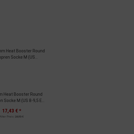
m Heat Booster Round
 Socke M (US 8-9,5 EU
40.5-42.5)
17,43 €
*
Alter Preis:
24,90 €