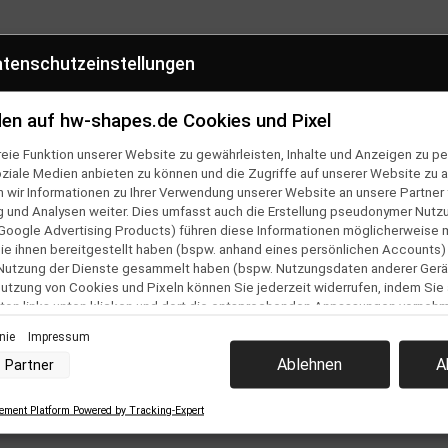
tenschutzeinstellungen
CHHALTIG
SHOP HOTLINE
cylete Verpackung
0381 2554710
en auf hw-shapes.de Cookies und Pixel
eie Funktion unserer Website zu gewährleisten, Inhalte und Anzeigen zu per
oziale Medien anbieten zu können und die Zugriffe auf unserer Website zu a
ir Informationen zu Ihrer Verwendung unserer Website an unsere Partner f
en
Folge uns auf
und Analysen weiter. Dies umfasst auch die Erstellung pseudonymer Nutzu
ner Bestellung
Google Advertising Products) führen diese Informationen möglicherweise 
e ihnen bereitgestellt haben (bspw. anhand eines persönlichen Accounts)
Team
 Nutzung der Dienste gesammelt haben (bspw. Nutzungsdaten anderer Gerät
 Nutzung von Cookies und Pixeln können Sie jederzeit widerrufen, indem Sie
& Versand
ton links unten klicken und dort die entsprechenden Anpassungen vorneh
lehrung &
inie
Impressum
ular
nverarbeitung durch unsere Partner:
Ablehnen
A
Partner
der Zugriff auf Informationen auf einem Endgerät
uzierter Daten zur Auswahl von Werbeanzeigen
Profilen für personalisierte Werbung
ment Platform Powered by Tracking-Expert
 Profilen zur Auswahl personalisierter Werbung
estellung
Profilen zur Personalisierung von Inhalten
z