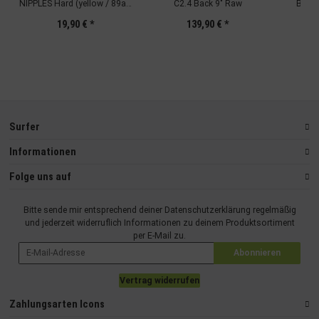
NIPPLES Hard (yellow / 89a /
C2.4 Back 9" Raw
Blech
90-125kg)
19,90 €
*
139,90 €
*
Surfer
Informationen
Folge uns auf
Bitte sende mir entsprechend deiner
Datenschutzerklärung
regelmäßig
und jederzeit widerruflich Informationen zu deinem Produktsortiment
per E-Mail zu.
Abonnieren
Vertrag widerrufen
Zahlungsarten Icons