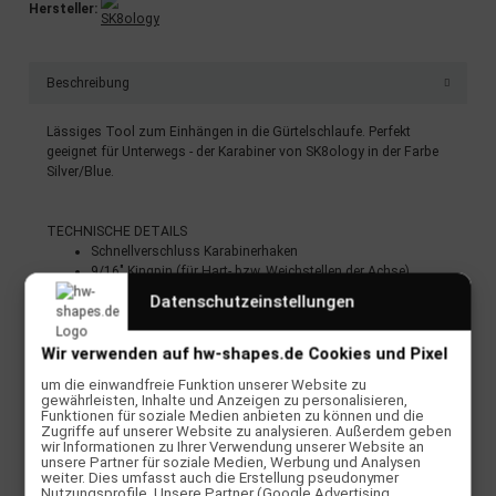
Hersteller:
Beschreibung
Lässiges Tool zum Einhängen in die Gürtelschlaufe. Perfekt
geeignet für Unterwegs - der Karabiner von SK8ology in der Farbe
Silver/Blue.
TECHNISCHE DETAILS
Schnellverschluss Karabinerhaken
9/16" Kingpin (für Hart- bzw. Weichstellen der Achse)
1/2" Axle Nut (zum Montieren der Rollen)
Datenschutzeinstellungen
3/8" Mounting Hardware (für die Deckmontage)
herausklappbarer Innensechskant /
Kreuzschlitzschraubendreher
Wir verwenden auf hw-shapes.de Cookies und Pixel
strapazierfähige Griptapekante
um die einwandfreie Funktion unserer Website zu
Flaschenöffner
gewährleisten, Inhalte und Anzeigen zu personalisieren,
Gewicht: 54g
Funktionen für soziale Medien anbieten zu können und die
Zugriffe auf unserer Website zu analysieren. Außerdem geben
wir Informationen zu Ihrer Verwendung unserer Website an
unsere Partner für soziale Medien, Werbung und Analysen
weiter. Dies umfasst auch die Erstellung pseudonymer
Nutzungsprofile. Unsere Partner (Google Advertising