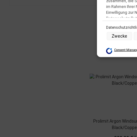
zusammen, die Si
im Rahmen Ihrer
Einwilligung zur
Datenschutz-But
Datenschutzrichtl
Zwecke der Date
Zwecke
Speichern von o
Verwendung red
Erstellung von 
Consent Manage
Verwendung von
Erstellung von 
Verwendung von 
Messung der We
Messung der Pe
Analyse von Zi
Entwicklung un
Verwendung red
Besondere Featu
Verwendung ge
Endgeräteeigens
Prolimit Argon Windsu
Black/Coppe