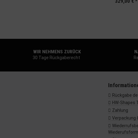
329,00 €
*
WIR NEHMENS ZURÜCK
NA
30 Tage Rückgaberecht
Re
Information
Rückgabe dei
HW-Shapes 
Zahlung
Verpackung 
Wiederrufsbe
Wiederufsform