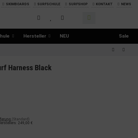
SKIMBOARDS
SURFSCHULE
SURFSHOP
KONTAKT
NEWS
hule
Hersteller
NEU
Sale
urf Harness Black
eferung
(Standard)
erstellers
:
249,00 €