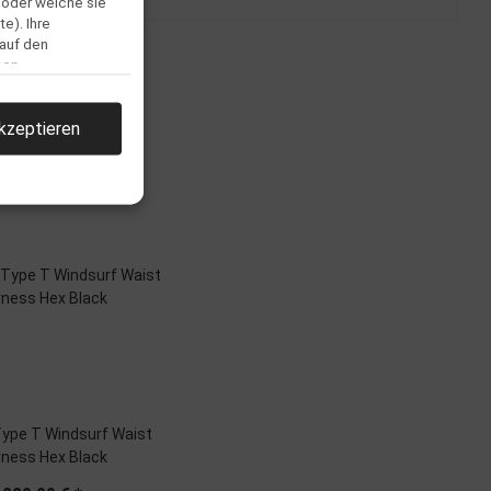
 oder welche sie
e). Ihre
 auf den
men.
kzeptieren
llen
Type T Windsurf Waist
rness Hex Black