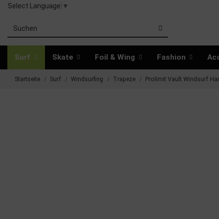
Select Language
▼
Surf
Skate
Foil & Wing
Fashion
Ac
Startseite
Surf
Windsurfing
Trapeze
Prolimit Vault Windsurf Ha