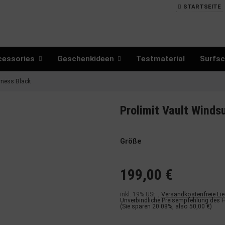
STARTSEITE
cessories
Geschenkideen
Testmaterial
Surfsc
rness Black
Prolimit Vault Winds
Größe
199,00 €
inkl. 19% USt. ,
Versandkostenfreie Li
Unverbindliche Preisempfehlung des H
(Sie sparen
20.08%
, also
50,00 €
)