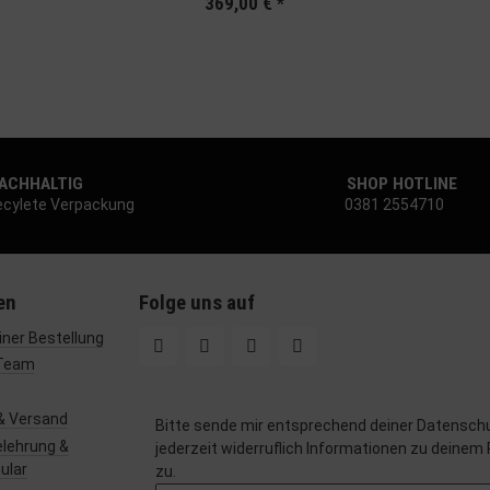
369,00 €
*
CHHALTIG
SHOP HOTLINE
cylete Verpackung
0381 2554710
en
Folge uns auf
ner Bestellung
Team
& Versand
Bitte sende mir entsprechend deiner
Datenschu
lehrung &
jederzeit widerruflich Informationen zu deinem
ular
zu.