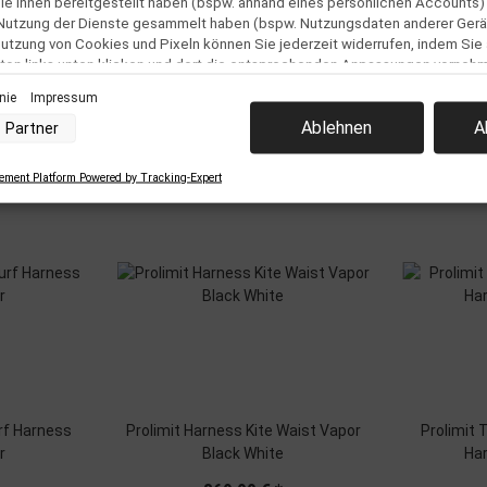
e ihnen bereitgestellt haben (bspw. anhand eines persönlichen Accounts)
 Nutzung der Dienste gesammelt haben (bspw. Nutzungsdaten anderer Gerät
 Nutzung von Cookies und Pixeln können Sie jederzeit widerrufen, indem Sie
ton links unten klicken und dort die entsprechenden Anpassungen vorneh
inie
Impressum
Ähnliche Artikel
nverarbeitung durch unsere Partner:
Ablehnen
A
Partner
der Zugriff auf Informationen auf einem Endgerät
uzierter Daten zur Auswahl von Werbeanzeigen
Profilen für personalisierte Werbung
ment Platform Powered by Tracking-Expert
 Profilen zur Auswahl personalisierter Werbung
Profilen zur Personalisierung von Inhalten
Profilen zur Auswahl personalisierter Inhalte
rbeleistung
rformance von Inhalten
elgruppen durch Statistiken oder Kombinationen von Daten aus verschiedenen Que
d Verbesserung der Angebote
uzierter Daten zur Auswahl von Inhalten
res:
nauer Standortdaten
chaften zur Identifikation aktiv abfragen
rf Harness
Prolimit Harness Kite Waist Vapor
Prolimit 
r
Black White
Ha