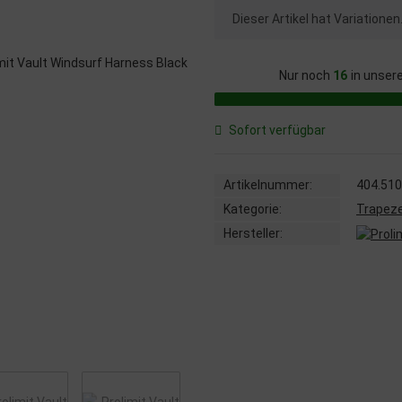
x
Dieser Artikel hat Variatione
Nur noch
16
in unser
Sofort verfügbar
Artikelnummer:
404.510
Kategorie:
Trapez
Hersteller: