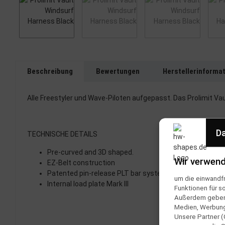
Beschreibung
Bewertungen
Herstellerinforma
Alle Freestyler und Wave-Piloten aufgepasst. Das Prolimit Va
Da
TECHNISCHE DETAILS
Pre-curved and 3D shaped.
Wir verwend
EZ-Belt construction
Patented pin-release PLT bar system
um die einwandfr
Internal load plate Mark III
Funktionen für s
Außerdem geben w
Medien, Werbung 
Unsere Partner (