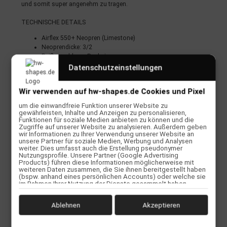
und somit super angenehm zu tragen.
TECHNISCHE DETAILS
Airflex 550+ Neopren (Limestone)
Neoprendicke: 3/2
Reißverschluss: Backzip
Flatlock seams
Datenschutzeinstellungen
Knie Pads
3/4 Beinlänge
Wir verwenden auf hw-shapes.de Cookies und Pixel
Lange Arme
Farbe: Teal Alloy
um die einwandfreie Funktion unserer Website zu
gewährleisten, Inhalte und Anzeigen zu personalisieren,
Funktionen für soziale Medien anbieten zu können und die
Zugriffe auf unserer Website zu analysieren. Außerdem geben
wir Informationen zu Ihrer Verwendung unserer Website an
unsere Partner für soziale Medien, Werbung und Analysen
weiter. Dies umfasst auch die Erstellung pseudonymer
Nutzungsprofile. Unsere Partner (Google Advertising
Bewertungen
Products) führen diese Informationen möglicherweise mit
weiteren Daten zusammen, die Sie ihnen bereitgestellt haben
(bspw. anhand eines persönlichen Accounts) oder welche sie
Herstellerinformationen
im Rahmen Ihrer Nutzung der Dienste gesammelt haben
(bspw. Nutzungsdaten anderer Geräte). Ihre Einwilligung zur
Nutzung von Cookies und Pixeln können Sie jederzeit
widerrufen, indem Sie auf den Datenschutz-Button links unten
Ablehnen
Akzeptieren
klicken und dort die entsprechenden Anpassungen
vornehmen.