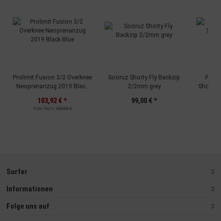
Prolimit Fusion 3/2 Overknee
Soöruz Shorty Fly Backzip
Prolim
Neoprenanzug 2019 Black
2/2mm grey
Shorty 
Blue
Gre
103,92 €
*
99,00 €
*
90,9
Alter Preis:
129,90 €
Al
Surfer
Informationen
Folge uns auf