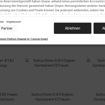
e ihnen bereitgestellt haben (bspw. anhand eines persönlichen Accounts)
 Nutzung der Dienste gesammelt haben (bspw. Nutzungsdaten anderer Gerät
 Nutzung von Cookies und Pixeln können Sie jederzeit widerrufen, indem Sie
ton links unten klicken und dort die entsprechenden Anpassungen vorneh
inie
Impressum
Ähnliche Artikel
nverarbeitung durch unsere Partner:
Ablehnen
A
Partner
der Zugriff auf Informationen auf einem Endgerät
uzierter Daten zur Auswahl von Werbeanzeigen
Profilen für personalisierte Werbung
ment Platform Powered by Tracking-Expert
 Profilen zur Auswahl personalisierter Werbung
Profilen zur Personalisierung von Inhalten
Profilen zur Auswahl personalisierter Inhalte
rbeleistung
rformance von Inhalten
elgruppen durch Statistiken oder Kombinationen von Daten aus verschiedenen Que
d Verbesserung der Angebote
uzierter Daten zur Auswahl von Inhalten
res:
nauer Standortdaten
chaften zur Identifikation aktiv abfragen
3 BZ Frauen
Soöruz Divine 5/4/3 Organic
Soöru
Oysterprene
Oysterprene FZ Frauen
Oyster
Neoprenanzug Blue
Neo