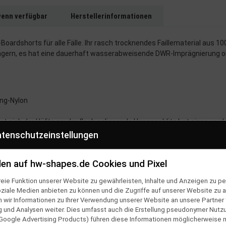
wenn verfügbar
Herstellerinformationen
-Boardshorts für alle Fälle. Ihr rasch trocknendes Faillematerial aus
ingern, es hat eine dauerhaft wasserabweisende DWR-Imprägnierung oh
ing-Nylon
sst sich der Hüfte an; der flach anliegende Hosenschlitz hat einen ver
tenschutzeinstellungen
hlüsselschlaufe und einen rostfreien Kunststoff-Zipper mit einer gut 
m Surfboard sitzt
en auf hw-shapes.de Cookies und Pixel
eie Funktion unserer Website zu gewährleisten, Inhalte und Anzeigen zu per
oziale Medien anbieten zu können und die Zugriffe auf unserer Website zu a
ir Informationen zu Ihrer Verwendung unserer Website an unsere Partner f
schonendes Schleudern, nicht bügeln
und Analysen weiter. Dies umfasst auch die Erstellung pseudonymer Nutzu
Google Advertising Products) führen diese Informationen möglicherweise 