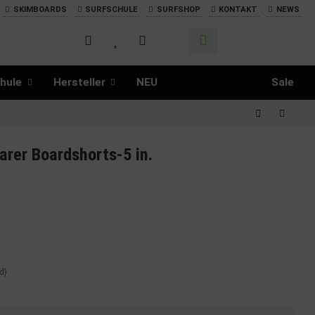
SKIMBOARDS
SURFSCHULE
SURFSHOP
KONTAKT
NEWS
hule
Hersteller
NEU
Sale
rer Boardshorts-5 in.
d)