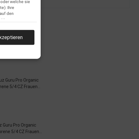
 oder welche sie
e). Ihre
 auf den
men.
kzeptieren
llen
z Guru Pro Organic
prene 5/4 CZ Frauen
prenanzug Blue