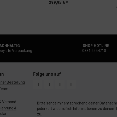
299,95 €
*
CHHALTIG
SHOP HOTLINE
cylete Verpackung
0381 2554710
en
Folge uns auf
ner Bestellung
Team
& Versand
Bitte sende mir entsprechend deiner
Datenschu
lehrung &
jederzeit widerruflich Informationen zu deinem
ular
zu.