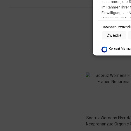
zusammen, die Si
im Rahmen Ihrer
Einwilligung zur
Datenschutz-But
Datenschutzrichtl
Zwecke der Date
Zwecke
Speichern von o
Verwendung red
Erstellung von 
Consent Manage
Verwendung von
Erstellung von 
Verwendung von 
Messung der We
Messung der Pe
Analyse von Zi
Entwicklung un
Verwendung red
Besondere Featu
Verwendung ge
Endgeräteeigens
Soöruz Womens Fly+ 4/
Neoprenanzug Organic 
Navy