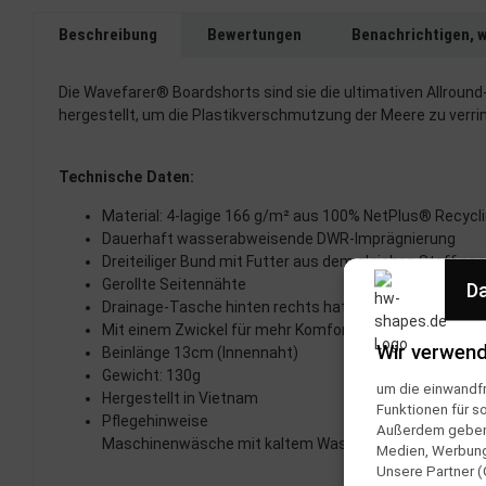
Beschreibung
Bewertungen
Benachrichtigen, 
Die Wavefarer® Boardshorts sind sie die ultimativen Allround
hergestellt, um die Plastikverschmutzung der Meere zu verr
Technische Daten:
Material: 4-lagige 166 g/m² aus 100% NetPlus® Recycl
Dauerhaft wasserabweisende DWR-Imprägnierung
Dreiteiliger Bund mit Futter aus dem gleichen Stoff pa
Gerollte Seitennähte
Da
Drainage-Tasche hinten rechts hat eine integrierte Sc
Mit einem Zwickel für mehr Komfort, wenn man auf de
Wir verwend
Beinlänge 13cm (Innennaht)
Gewicht: 130g
um die einwandfr
Hergestellt in Vietnam
Funktionen für s
Pflegehinweise
Außerdem geben w
Maschinenwäsche mit kaltem Wasser, nicht bleichen, 
Medien, Werbung 
Unsere Partner (