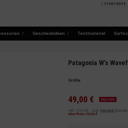
STARTSEITE
cessories
Geschenkideen
Testmaterial
Surfsc
Patagonia W's Wavefa
Größe
49,00 €
SALE 30%
inkl. 19% USt. , zzgl.
Versand
(Standar
Alter Preis: 70,00 €