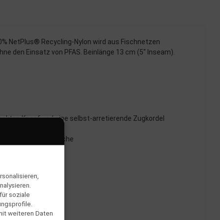
 100% NetPlus® Recycling-Nylon wird aus Fischnetzen
ne den Einsatz von PFAS. Beinlänge 13 cm (5" Inseam).
deckten Knopf und eine selbst-arretierende Zugkordel
zu greifenden Zuglasche
sonalisieren,
nalysieren.
ür soziale
ngsprofile.
mit weiteren Daten