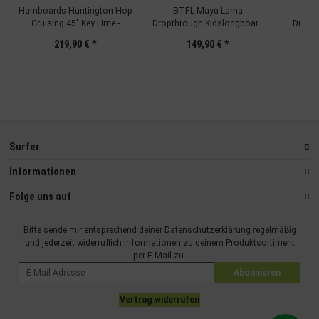
Hamboards Huntington Hop
BTFL Maya Lama
BTF
Cruising 45" Key Lime -
Dropthrough Kidslongboard
Dropt
Surfskate Complete
Komplettlboard
K
219,90 €
*
149,90 €
*
Surfer
Informationen
Folge uns auf
Bitte sende mir entsprechend deiner
Datenschutzerklärung
regelmäßig
und jederzeit widerruflich Informationen zu deinem Produktsortiment
per E-Mail zu.
Abonnieren
Vertrag widerrufen