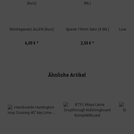
Montagesatz ALLEN (kurz)
Spacer 10mm Satz (4 Stk.)
Loaded 
6,00 €
*
2,50 €
*
Ähnliche Artikel