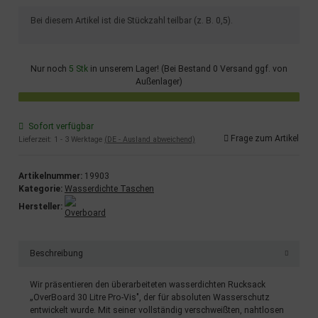
x
Bei diesem Artikel ist die Stückzahl teilbar (z. B. 0,5).
Nur noch
5 Stk
in unserem Lager! (Bei Bestand 0 Versand ggf. von
Außenlager)
Sofort verfügbar
Frage zum Artikel
Lieferzeit:
1 - 3 Werktage
(DE - Ausland abweichend)
Artikelnummer:
19903
Kategorie:
Wasserdichte Taschen
Hersteller:
Beschreibung
Wir präsentieren den überarbeiteten wasserdichten Rucksack
„OverBoard 30 Litre Pro-Vis", der für absoluten Wasserschutz
entwickelt wurde. Mit seiner vollständig verschweißten, nahtlosen