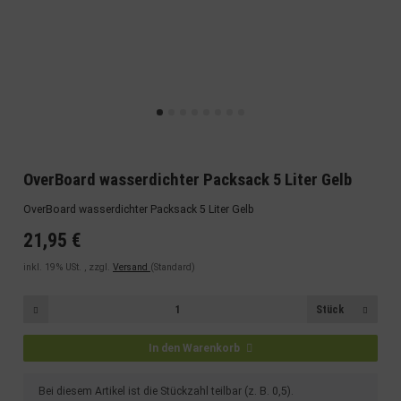
OverBoard wasserdichter Packsack 5 Liter Gelb
OverBoard wasserdichter Packsack 5 Liter Gelb
21,95 €
inkl. 19% USt. , zzgl.
Versand
(Standard)
Stück
In den Warenkorb
x
Bei diesem Artikel ist die Stückzahl teilbar (z. B. 0,5).