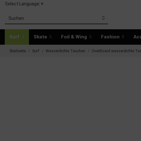
Select Language
▼
Surf
Skate
Foil & Wing
Fashion
Ac
Startseite
Surf
Wasserdichte Taschen
OverBoard wasserdichte Tas