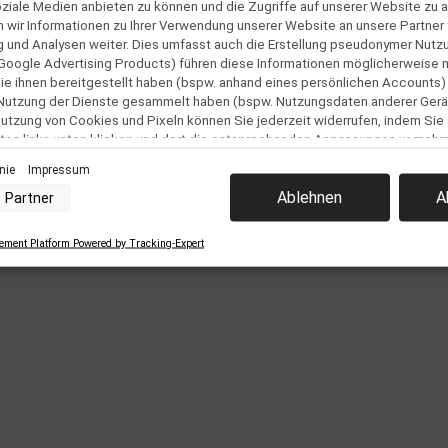
oziale Medien anbieten zu können und die Zugriffe auf unserer Website zu a
ir Informationen zu Ihrer Verwendung unserer Website an unsere Partner f
und Analysen weiter. Dies umfasst auch die Erstellung pseudonymer Nutzu
Google Advertising Products) führen diese Informationen möglicherweise 
e ihnen bereitgestellt haben (bspw. anhand eines persönlichen Accounts)
 Nutzung der Dienste gesammelt haben (bspw. Nutzungsdaten anderer Gerät
 Nutzung von Cookies und Pixeln können Sie jederzeit widerrufen, indem Sie
ton links unten klicken und dort die entsprechenden Anpassungen vorneh
, das 4 mal gerollt wurde.
inie
Impressum
nverarbeitung durch unsere Partner:
Ablehnen
A
Partner
der Zugriff auf Informationen auf einem Endgerät
trahlwasser und bei vorübergehender Überflutung.
uzierter Daten zur Auswahl von Werbeanzeigen
Profilen für personalisierte Werbung
ment Platform Powered by Tracking-Expert
 Profilen zur Auswahl personalisierter Werbung
Profilen zur Personalisierung von Inhalten
Profilen zur Auswahl personalisierter Inhalte
rbeleistung
rformance von Inhalten
elgruppen durch Statistiken oder Kombinationen von Daten aus verschiedenen Que
d Verbesserung der Angebote
uzierter Daten zur Auswahl von Inhalten
res:
nauer Standortdaten
chaften zur Identifikation aktiv abfragen