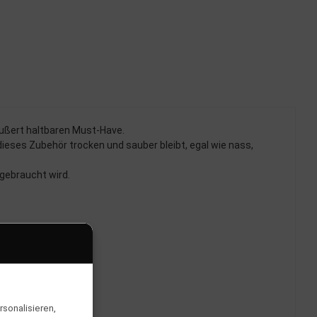
ußert haltbaren Must-Have.
ieses Zubehör trocken und sauber bleibt, egal wie nass,
gebraucht wird.
sonalisieren,