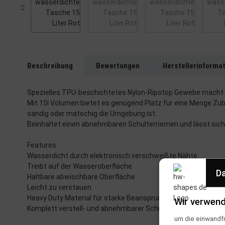
Beschreibung
Bewertungen
Herstellerinforma
Spezielles TPU-beschichtetes Nylon-Ripstop Gewebe macht d
Mit 15l Volumen bietet es genügend Platz für eine Menge Zub
sandig oder matschig die Umgebung ist.
Beinhaltet einen abnehmbaren Schulterriemen und lässt sich
Features:
Wasserdicht durch elektronisch verschweißte Nähte
Treibt auf der Wasseroberfläche
Da
Haltbare abwischbare Oberfläche
Leicht zu verstauen
Heavy Duty Material für starke Beanspruchung
Wir verwend
Komplett verstell- und abnehmbarer Schulterriemen
um die einwandfr