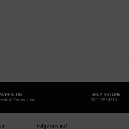
CHHALTIG
SHOP HOTLINE
cylete Verpackung
0381 2554710
en
Folge uns auf