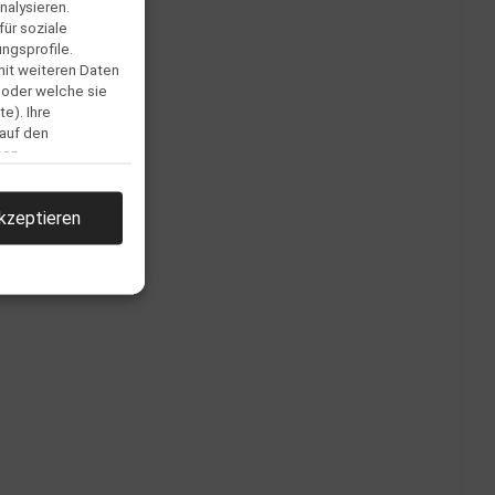
nalysieren.
ür soziale
ngsprofile.
mit weiteren Daten
 oder welche sie
e). Ihre
 auf den
men.
kzeptieren
llen