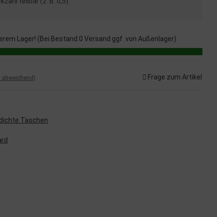
zahl teilbar (z. B. 0,5).
erem Lager! (Bei Bestand 0 Versand ggf. von Außenlager)
Frage zum Artikel
d abweichend)
dichte Taschen