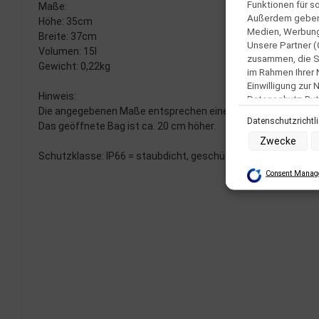
Funktionen für s
Maße:
Außerdem geben w
Höhe: 35cm
Medien, Werbung 
Breite: 37cm
Unsere Partner (
Volumen: 15l
zusammen, die Si
Gewicht: 0,22kg
im Rahmen Ihrer
Einwilligung zur
Hinweis:
Datenschutz-But
Die angegebenen Maße entsprechen einem geschlossenem Bag
Datenschutzrichtl
Das geöffnete Bag ist ca. 20 cm höher.
Zwecke der Date
Zwecke
Speichern von o
Schutzklasse: IP66 = staubdicht, geschützt gegen starkes S
Verwendung red
Erstellung von 
Consent Manage
Verwendung von
Erstellung von 
Verwendung von 
Messung der We
Messung der Pe
Analyse von Zi
Entwicklung un
Verwendung red
Besondere Featu
Verwendung ge
Endgeräteeigens