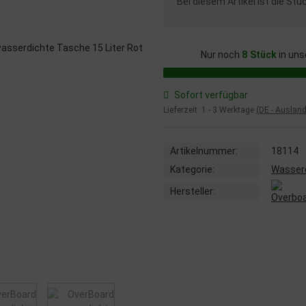
x
Bei diesem Artikel ist die Stück
Nur noch
8 Stück
in uns
Sofort verfügbar
Lieferzeit:
1 - 3 Werktage
(DE - Auslan
Artikelnummer:
18114
Kategorie:
Wasser
Hersteller: