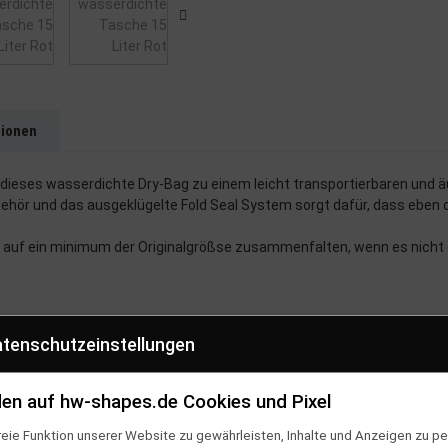
tionen
ieses wasserdichte Dry-Bag zu einem leicht transportierbaren und ä
ehör und das ausgeklügelte Fold Seal System sorgt dafür, dass eben d
 auf ein minimum der Originalgrößse zusammenfalten, wenn es nicht 
tenschutzeinstellungen
en auf hw-shapes.de Cookies und Pixel
eie Funktion unserer Website zu gewährleisten, Inhalte und Anzeigen zu per