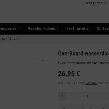
STARTSEITE
cessories
Geschenkideen
Testmaterial
Surfsc
che 15 Liter Rot
OverBoard wasserdic
OverBoard wasserdichte Tasche 
26,95 €
inkl. 19% USt. , zzgl.
Versand
(Standar