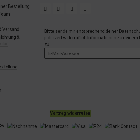
ner Bestellung
Team
& Versand
Bitte sende mir entsprechend deiner
Datenschu
lehrung &
jederzeit widerruflich Informationen zu deinem
ular
zu.
estellung
z
m
Vertrag widerrufen