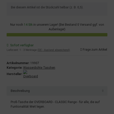
x
Bei diesem Artikel ist die Stückzahl teilbar (z. B. 0,5).
Nur noch
14 Stk
in unserem Lager! (Bei Bestand 0 Versand ggf. von
Außenlager)
Sofort verfügbar
Frage zum Artikel
Lieferzeit:
1 - 3 Werktage
(DE - Ausland abweichend)
Artikelnummer:
19907
Kategorie:
Wasserdichte Taschen
Hersteller:
Beschreibung
Profi-Tasche der OVERBOARD - CLASSIC Range - für alle, die auf
Funtionalität Wert legen.