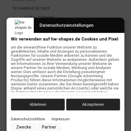
TECHNISCHE DETAILS
Größe: L (133 mm)
Rahmen: O-Matter™ – leicht, flexibel & extrem langlebig
Datenschutzeinstellungen
Nasenpads: Unobtainium® – mehr Grip bei Feuchtigkeit
Design: Kantige HSTN-Form mit modularem Farbspiel
Wir verwenden auf hw-shapes.de Cookies und Pixel
Details: Hochwertige Metal-Elemente
Einsatz: Surf, Skate, Travel, Alltag
um die einwandfreie Funktion unserer Website zu
gewährleisten, Inhalte und Anzeigen zu personalisieren,
FEATURES & PERFORMANCE
Funktionen für soziale Medien anbieten zu können und die
Zugriffe auf unserer Website zu analysieren. Außerdem geben
Zeitloser runder Lifestyle Frame mit sportlicher Oakley
wir Informationen zu Ihrer Verwendung unserer Website an
unsere Partner für soziale Medien, Werbung und Analysen
DNA
weiter. Dies umfasst auch die Erstellung pseudonymer
Prizm™ Ruby Polarized Gläser für starke Kontraste &
Nutzungsprofile. Unsere Partner (Google Advertising
reduzierte Blendung
Products) führen diese Informationen möglicherweise mit
Ideal für helle Lichtverhältnisse
weiteren Daten zusammen, die Sie ihnen bereitgestellt haben
(bspw. anhand eines persönlichen Accounts) oder welche sie
O Matter™ Rahmenmaterial – leicht, robust & formstabil
im Rahmen Ihrer Nutzung der Dienste gesammelt haben
Universelle Passform für ganztägigen Komfort
(bspw. Nutzungsdaten anderer Geräte). Ihre Einwilligung zur
Vollrand-Konstruktion für langlebige Performance
Nutzung von Cookies und Pixeln können Sie jederzeit
widerrufen, indem Sie auf den Datenschutz-Button links unten
Spiegelnde Glasbeschichtung für klare Sicht & stylischen
Ablehnen
Akzeptieren
klicken und dort die entsprechenden Anpassungen
Look
vornehmen.
Glasfarbe: Prizm Grey
Datenschutzrichtlinie
Impressum
Lichtübertragung: 15 %
Zwecke der Datenverarbeitung durch unsere Partner:
Lichtverhältnisse: Helles Licht
Zwecke
Partner
Speichern von oder Zugriff auf Informationen auf einem
Informationshinweis: 3p