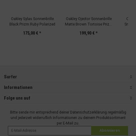
Oakley Sylas Sonnenbrille
Oakley Ojector Sonnenbrille
Oakle
Black Prizm Ruby Polarized
Matte Brown Tortoise Prizm
Smart 
Tungsten Polarized
175,00 €
*
199,90 €
*
Surfer
Informationen
Folge uns auf
Bitte sende mir entsprechend deiner
Datenschutzerklärung
regelmäßig
und jederzeit widerruflich Informationen zu deinem Produktsortiment
per E-Mail zu.
Abonnieren