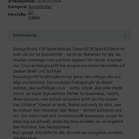
Artikelnummer:
OO9533-0954
Kategorie:
Sonnenbrillen
Hersteller:
Beschreibung
Garage Roots, Full Speed Attitude. Diese HSTN Special Edition ist
mehr als nur ’ne Sonnenbrille – sie ist ein Statement für alle, die
draußen unterwegs sind und ihren eigenen Film fahren. Inspiriert
von Troy Lee Designs trifft hier progressive Action-Sport-DNA auf
cleanen Street- und Surfstyle.
Die kantige HSTN-Silhouette bringt genau den richtigen Mix aus
edgy und laid-back. Das modulare Farbspiel gibt dir diesen
subtilen, aber auffälligen Look – nichts schreit, aber jeder checkt
sofort: da steckt Style dahinter. Perfekt für Beachdays, Vanlife,
Skate-Sessions oder einfach entspannt durch die City cruisen.
Das O-Matter™-Gestell ist leicht, flexibel und ready für alles, was
du vorhast. Kein Verziehen, kein Stress – einfach aufsetzen und
los. Und wenn’s heiß wird: Unobtainium®-Nasenpads sorgen für
extra Grip bei Schweiß, damit das Ding da bleibt, wo es hingehört.
Kein Rutschen, kein Nachjustieren.
Kurz gesagt: Eine Brille für alle, die nicht nur rausgehen, sondern
draußen leben.