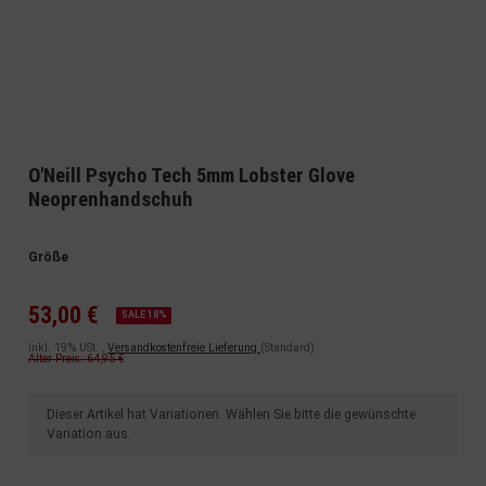
O'Neill Psycho Tech 5mm Lobster Glove
Neoprenhandschuh
Größe
53,00 €
SALE 18%
inkl. 19% USt. ,
Versandkostenfreie Lieferung
(Standard)
Alter Preis: 64,95 €
x
Dieser Artikel hat Variationen. Wählen Sie bitte die gewünschte
Variation aus.