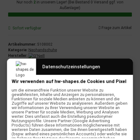
Nur noch
2
in unserem Lager! (Bei Bestand 0 Versand ggf. von
Außenlager)
Frage zum Artikel
Sofort verfügbar
Artikelnummer:
5108002
Kategorie:
Neohandschuhe
Hersteller:
Datenschutzeinstellungen
Beschreibung
Wir verwenden auf hw-shapes.de Cookies und Pixel
O'Neill Psycho Tech 5mm Lobster Gloves – Schwarz
um die einwandfreie Funktion unserer Website zu
gewährleisten, Inhalte und Anzeigen zu personalisieren,
Wenn das Wasser kalt wird und die Sessions länger
Funktionen für soziale Medien anbieten zu können und die
Zugriffe auf unserer Website zu analysieren. Außerdem geben
werden sollen: Die Psycho Tech 5mm Lobster Gloves
wir Informationen zu Ihrer Verwendung unserer Website an
halten deine Hände warm, beweglich und bereit für
unsere Partner für soziale Medien, Werbung und Analysen
jeden Zug. Der sogenannte "Lobster-Cut" kombiniert
weiter. Dies umfasst auch die Erstellung pseudonymer
die Wärme eines Fäustlings mit der Kontrolle eines
Nutzungsprofile. Unsere Partner (Google Advertising
Products) führen diese Informationen möglicherweise mit
normalen Handschuhs. Das flexible Technobutter 3
weiteren Daten zusammen, die Sie ihnen bereitgestellt haben
Neopren bringt maximale Bewegungsfreiheit, während
(bspw. anhand eines persönlichen Accounts) oder welche sie
die flüssig versiegelten Nähte Kältebrücken
im Rahmen Ihrer Nutzung der Dienste gesammelt haben