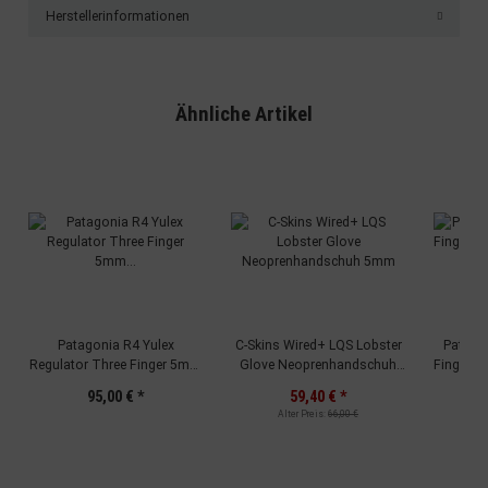
Herstellerinformationen
Ähnliche Artikel
Patagonia R4 Yulex
C-Skins Wired+ LQS Lobster
Patago
Regulator Three Finger 5mm
Glove Neoprenhandschuh
Finger 
Neohandschuhe Black
5mm
95,00 €
*
59,40 €
*
Alter Preis:
66,00 €