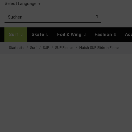
Select Language
▼
Surf
Skate
Foil & Wing
Fashion
Ac
Startseite
Surf
SUP
SUP Finnen
Naish SUP Slide In Finne