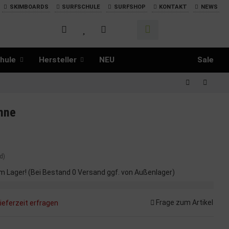
SKIMBOARDS
SURFSCHULE
SURFSHOP
KONTAKT
NEWS
hule
Hersteller
NEU
Sale
inne
d)
m Lager! (Bei Bestand 0 Versand ggf. von Außenlager)
Frage zum Artikel
ieferzeit erfragen