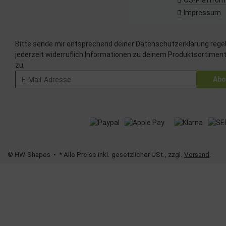
OS-Plattfor
Messung der Pe
Impressum
Analyse von Zi
Entwicklung un
Verwendung red
Bitte sende mir entsprechend deiner
Datenschutzerklärung
rege
Besondere Featu
jederzeit widerruflich Informationen zu deinem Produktsortiment
Verwendung ge
zu.
Endgeräteeigens
Abo
© HW-Shapes
• * Alle Preise inkl. gesetzlicher USt., zzgl.
Versand
.