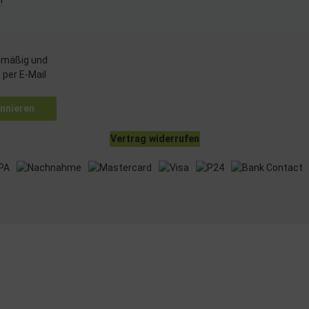
m
rformance von Inhalten
elgruppen durch Statistiken oder Kombinationen von Daten aus verschiedenen Que
d Verbesserung der Angebote
uzierter Daten zur Auswahl von Inhalten
lmäßig und
res:
 per E-Mail
nauer Standortdaten
chaften zur Identifikation aktiv abfragen
nnieren
Vertrag widerrufen