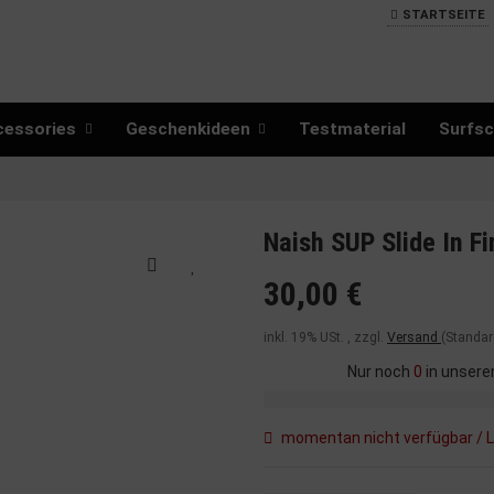
STARTSEITE
cessories
Geschenkideen
Testmaterial
Surfsc
Naish SUP Slide In F
30,00 €
inkl. 19% USt. , zzgl.
Versand
(Standar
Nur noch
0
in unsere
momentan nicht verfügbar / L