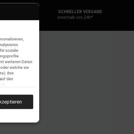
SCHNELLER VERSAND
innerhalb von 24h*
sonalisieren,
nalysieren.
ür soziale
ngsprofile.
mit weiteren Daten
 oder welche sie
e). Ihre
 auf den
men.
kzeptieren