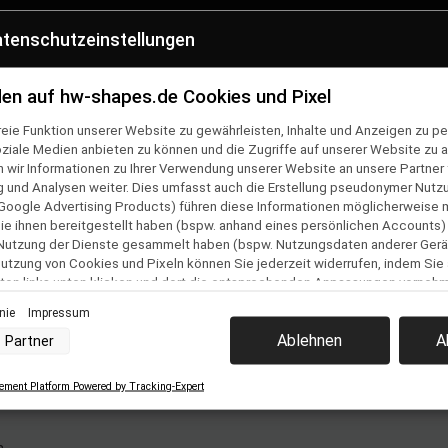
tenschutzeinstellungen
CHHALTIG
SHOP HOTLINE
cylete Verpackung
0381 2554710
en auf hw-shapes.de Cookies und Pixel
eie Funktion unserer Website zu gewährleisten, Inhalte und Anzeigen zu per
en
Folge uns auf
oziale Medien anbieten zu können und die Zugriffe auf unserer Website zu a
ir Informationen zu Ihrer Verwendung unserer Website an unsere Partner f
ner Bestellung
und Analysen weiter. Dies umfasst auch die Erstellung pseudonymer Nutzu
Team
Google Advertising Products) führen diese Informationen möglicherweise 
e ihnen bereitgestellt haben (bspw. anhand eines persönlichen Accounts)
 Nutzung der Dienste gesammelt haben (bspw. Nutzungsdaten anderer Gerät
& Versand
 Nutzung von Cookies und Pixeln können Sie jederzeit widerrufen, indem Sie
lehrung &
ton links unten klicken und dort die entsprechenden Anpassungen vorneh
ular
inie
Impressum
nverarbeitung durch unsere Partner:
Ablehnen
A
Partner
der Zugriff auf Informationen auf einem Endgerät
uzierter Daten zur Auswahl von Werbeanzeigen
estellung
Profilen für personalisierte Werbung
ment Platform Powered by Tracking-Expert
 Profilen zur Auswahl personalisierter Werbung
z
Profilen zur Personalisierung von Inhalten
Profilen zur Auswahl personalisierter Inhalte
rbeleistung