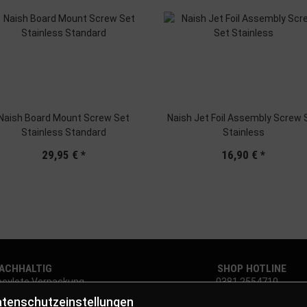
Naish Board Mount Screw Set
Naish Jet Foil Assembly Screw 
Stainless Standard
Stainless
29,95 €
*
16,90 €
*
CHHALTIG
SHOP HOTLINE
cylete Verpackung
0381 2554710
tenschutzeinstellungen