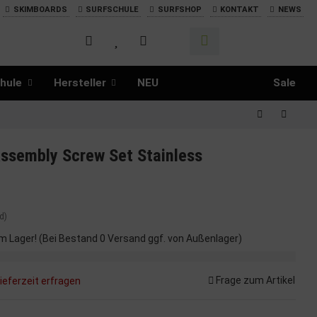
SKIMBOARDS
SURFSCHULE
SURFSHOP
KONTAKT
NEWS
hule
Hersteller
NEU
Sale
Assembly Screw Set Stainless
d)
m Lager! (Bei Bestand 0 Versand ggf. von Außenlager)
Frage zum Artikel
ieferzeit erfragen