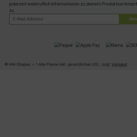
jederzeit widerruflich Informationen zu deinem Produktsortiment
Verwendung red
zu.
Besondere Featu
Abo
Verwendung ge
Endgeräteeigens
© HW-Shapes
• * Alle Preise inkl. gesetzlicher USt., zzgl.
Versand
.