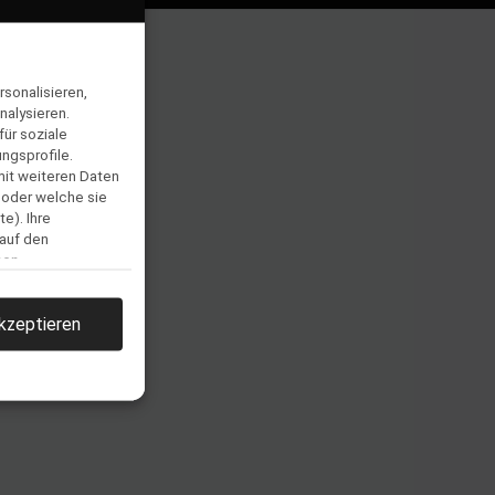
sonalisieren,
nalysieren.
ür soziale
ngsprofile.
mit weiteren Daten
 oder welche sie
e). Ihre
 auf den
men.
kzeptieren
llen