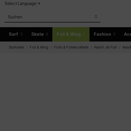
Select Language
▼
Surf
Skate
Foil & Wing
Fashion
Ac
Startseite
Foil & Wing
Foils & Foileinzelteile
Naish Jet Foil
Nais