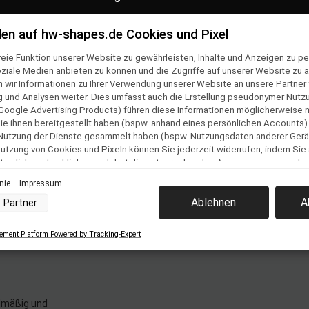
en auf hw-shapes.de Cookies und Pixel
en
Folge uns auf
eie Funktion unserer Website zu gewährleisten, Inhalte und Anzeigen zu per
ner Bestellung
oziale Medien anbieten zu können und die Zugriffe auf unserer Website zu a
Team
ir Informationen zu Ihrer Verwendung unserer Website an unsere Partner f
und Analysen weiter. Dies umfasst auch die Erstellung pseudonymer Nutzu
& Versand
Google Advertising Products) führen diese Informationen möglicherweise 
e ihnen bereitgestellt haben (bspw. anhand eines persönlichen Accounts)
lehrung &
 Nutzung der Dienste gesammelt haben (bspw. Nutzungsdaten anderer Gerät
ular
 Nutzung von Cookies und Pixeln können Sie jederzeit widerrufen, indem Sie
ton links unten klicken und dort die entsprechenden Anpassungen vorneh
inie
Impressum
nverarbeitung durch unsere Partner:
estellung
Ablehnen
A
Partner
der Zugriff auf Informationen auf einem Endgerät
z
uzierter Daten zur Auswahl von Werbeanzeigen
Profilen für personalisierte Werbung
ment Platform Powered by Tracking-Expert
 Profilen zur Auswahl personalisierter Werbung
m
Profilen zur Personalisierung von Inhalten
Profilen zur Auswahl personalisierter Inhalte
rbeleistung
rformance von Inhalten
elgruppen durch Statistiken oder Kombinationen von Daten aus verschiedenen Que
lmäßig und
d Verbesserung der Angebote