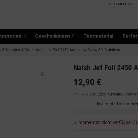
STARTSEITE
cessories
Geschenkideen
Testmaterial
Surfsc
h Schrauben & Co
Naish Jet Foil 2450 Assembly Screw Set Stainless
Naish Jet Foil 2450 
12,90 €
inkl. 19% USt. , zzgl.
Versand
(Standar
Nur noch
0
in unsere
momentan nicht verfügbar / L