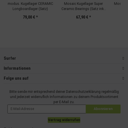
modus. Kugellager CERAMIC
Mosaic Kugellager Super
Mosaic K
Longboardlager (Satz)
Ceramic Bearings (Satz inkl.
Spacer)
79,00 €
*
67,90 €
*
Surfer
Informationen
Folge uns auf
Bitte sende mir entsprechend deiner
Datenschutzerklärung
regelmäßig
und jederzeit widerruflich Informationen zu deinem Produktsortiment
per E-Mail zu.
Abonnieren
Vertrag widerrufen