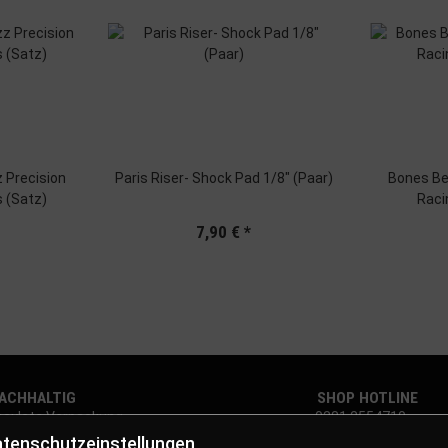
 Precision
Paris Riser- Shock Pad 1/8" (Paar)
Bones B
 (Satz)
Raci
7,90 €
*
CHHALTIG
SHOP HOTLINE
cylete Verpackung
0381 2554710
tenschutzeinstellungen