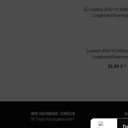
Loaded JEHU V2 608zz
Longboard Bearings
25,90 €
*
WIR NEHMENS ZURÜCK
NA
30 Tage Rückgaberecht
Re
Da