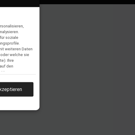
sonalisieren,
nalysieren.
ür soziale
ngsprofile.
mit weiteren Daten
 oder welche sie
e). Ihre
 auf den
men.
kzeptieren
llen