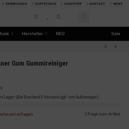
SKIMBOARDS
SURFSCHULE
SURFSHOP
KONTAKT
NEWS
hule
Hersteller
NEU
Sale
aner Gum Gummireiniger
d)
m Lager! (Bei Bestand 0 Versand ggf. von Außenlager)
Frage zum Artikel
ieferzeit erfragen