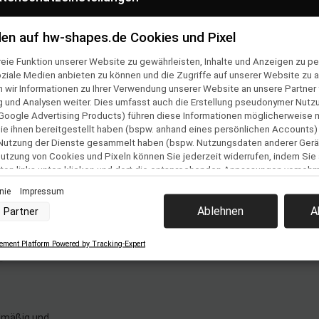
en auf hw-shapes.de Cookies und Pixel
en
Folge uns auf
eie Funktion unserer Website zu gewährleisten, Inhalte und Anzeigen zu per
ner Bestellung
oziale Medien anbieten zu können und die Zugriffe auf unserer Website zu a
Team
ir Informationen zu Ihrer Verwendung unserer Website an unsere Partner f
und Analysen weiter. Dies umfasst auch die Erstellung pseudonymer Nutzu
Google Advertising Products) führen diese Informationen möglicherweise 
& Versand
e ihnen bereitgestellt haben (bspw. anhand eines persönlichen Accounts)
lehrung &
 Nutzung der Dienste gesammelt haben (bspw. Nutzungsdaten anderer Gerät
ular
 Nutzung von Cookies und Pixeln können Sie jederzeit widerrufen, indem Sie
ton links unten klicken und dort die entsprechenden Anpassungen vorneh
inie
Impressum
nverarbeitung durch unsere Partner:
estellung
Ablehnen
A
Partner
der Zugriff auf Informationen auf einem Endgerät
z
uzierter Daten zur Auswahl von Werbeanzeigen
Profilen für personalisierte Werbung
ment Platform Powered by Tracking-Expert
 Profilen zur Auswahl personalisierter Werbung
m
Profilen zur Personalisierung von Inhalten
Profilen zur Auswahl personalisierter Inhalte
rbeleistung
rformance von Inhalten
elgruppen durch Statistiken oder Kombinationen von Daten aus verschiedenen Que
lmäßig und
d Verbesserung der Angebote