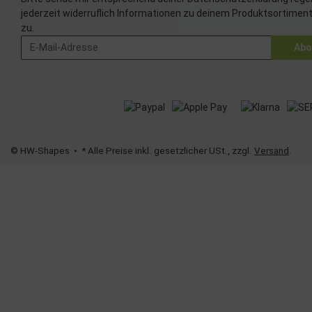
Verwendung red
jederzeit widerruflich Informationen zu deinem Produktsortiment
zu.
Besondere Featu
Abo
Verwendung ge
Endgeräteeigens
© HW-Shapes
• * Alle Preise inkl. gesetzlicher USt., zzgl.
Versand
.