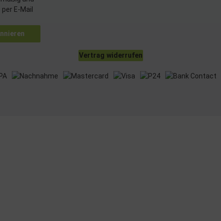
uzierter Daten zur Auswahl von Inhalten
 per E-Mail
res:
nnieren
nauer Standortdaten
chaften zur Identifikation aktiv abfragen
Vertrag widerrufen