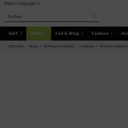
Select Language
▼
Surf
Skate
Foil & Wing
Fashion
Ac
Startseite
Skate
Montage & Zubehör
Griptape
Mosaic Griptape 