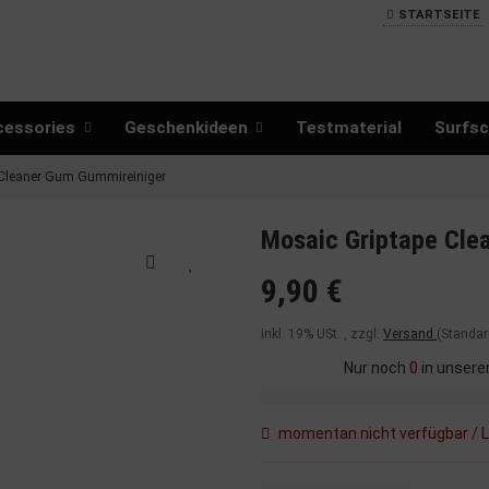
STARTSEITE
cessories
Geschenkideen
Testmaterial
Surfsc
Cleaner Gum Gummireiniger
Mosaic Griptape Cle
9,90 €
inkl. 19% USt. , zzgl.
Versand
(Standar
Nur noch
0
in unsere
momentan nicht verfügbar / L