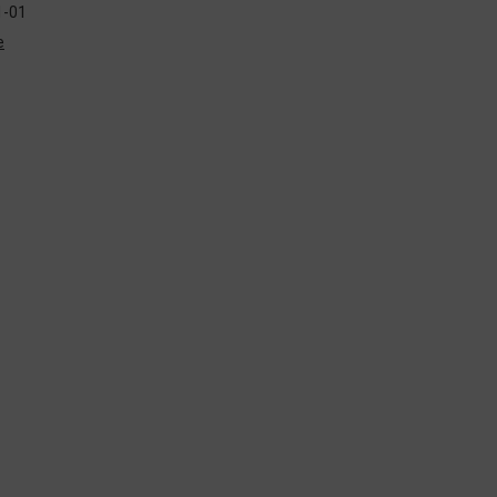
-01
e