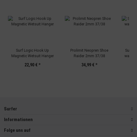
Verwendung reduzierter Daten zur Auswahl von Inhalten
Besondere Features:
Verwendung genauer Standortdaten
Endgeräteeigenschaften zur Identifikation aktiv abfragen
Surf Logic Hook Up
Prolimit Neopren Shoe
Surf W
Magnetic Wetsuit Hanger
Raider 2mm 37/38
wachs 
22,90 €
*
34,99 €
*
Surfer
Informationen
Folge uns auf