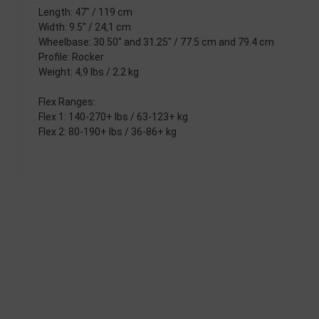
Length: 47" / 119 cm
Width: 9.5" / 24,1 cm
Wheelbase: 30.50" and 31.25" / 77.5 cm and 79.4 cm
Profile: Rocker
Weight: 4,9 lbs / 2.2 kg
Flex Ranges:
Flex 1: 140-270+ lbs / 63-123+ kg
Flex 2: 80-190+ lbs / 36-86+ kg