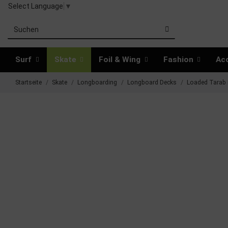
Select Language
▼
Surf
Skate
Foil & Wing
Fashion
Ac
Startseite
Skate
Longboarding
Longboard Decks
Loaded Tarab I