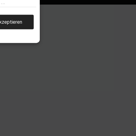
men.
kzeptieren
llen