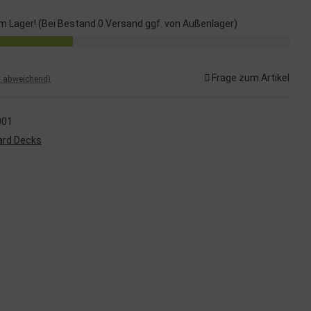
m Lager! (Bei Bestand 0 Versand ggf. von Außenlager)
Frage zum Artikel
d abweichend)
001
ard Decks