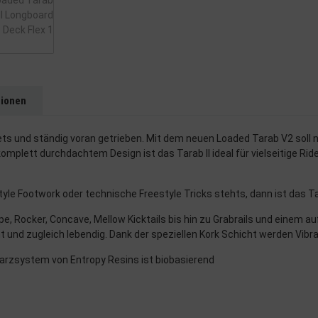
tionen
ets und ständig voran getrieben. Mit dem neuen Loaded Tarab V2 soll 
mplett durchdachtem Design ist das Tarab II ideal für vielseitige Rid
le Footwork oder technische Freestyle Tricks stehts, dann ist das Ta
e, Rocker, Concave, Mellow Kicktails bis hin zu Grabrails und einem 
t und zugleich lebendig. Dank der speziellen Kork Schicht werden Vib
Harzsystem von Entropy Resins ist biobasierend