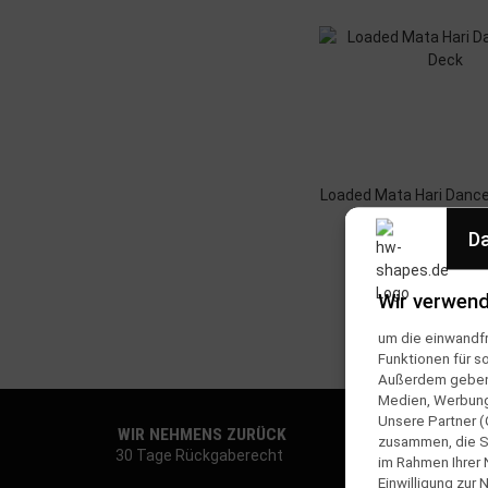
Loaded Mata Hari Dance
Da
209,90 €
*
Wir verwend
um die einwandfr
Funktionen für s
Außerdem geben w
Medien, Werbung 
Unsere Partner (
WIR NEHMENS ZURÜCK
NA
zusammen, die Si
30 Tage Rückgaberecht
Re
im Rahmen Ihrer
Einwilligung zur