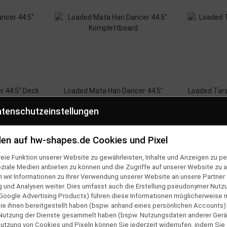
r 44.5" Deck
Loaded Mata Hari Dancer 44.5"
Loaded Tara
Komplettboard
tenschutzeinstellungen
379,95 €
*
en auf hw-shapes.de Cookies und Pixel
eie Funktion unserer Website zu gewährleisten, Inhalte und Anzeigen zu per
oziale Medien anbieten zu können und die Zugriffe auf unserer Website zu a
ir Informationen zu Ihrer Verwendung unserer Website an unsere Partner f
und Analysen weiter. Dies umfasst auch die Erstellung pseudonymer Nutzu
Google Advertising Products) führen diese Informationen möglicherweise 
CHHALTIG
SHOP HOTLINE
e ihnen bereitgestellt haben (bspw. anhand eines persönlichen Accounts)
cylete Verpackung
0381 2554710
 Nutzung der Dienste gesammelt haben (bspw. Nutzungsdaten anderer Gerät
 Nutzung von Cookies und Pixeln können Sie jederzeit widerrufen, indem Sie