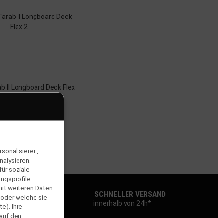
b II Longboard Deck Flex
2
389,90 €
*
sonalisieren,
nalysieren.
ür soziale
ngsprofile.
mit weiteren Daten
SCHNELLER VERSAND
 oder welche sie
innerhalb von 24h*
e). Ihre
 auf den