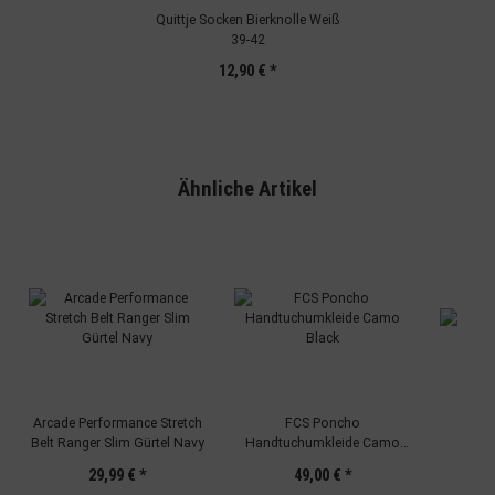
Quittje Socken Bierknolle Weiß
39-42
12,90 €
*
Ähnliche Artikel
Arcade Performance Stretch
FCS Poncho
Re
Belt Ranger Slim Gürtel Navy
Handtuchumkleide Camo
Black
29,99 €
*
49,00 €
*