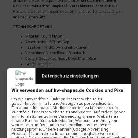
Stickerei, die den entspannten Charakter der Cap unterstreicht.
Dank des praktischen
Snapback-Verschlusses
lässt sich die
Größe individuell anpassen und sorgt jederzeit für einen sicheren
und bequemen Sitz.
TECHNISCHE DETAILS
Material: 100 % Nylon
Konstruktion: 5-Panel Cap
Passform: Mid-Crown, unstrukturiert
Verschluss: Verstellbarer Snapback
Design: Gesticktes "Easy Does It"-Emblem
Größe: One Size
Einsatz: Alltag, Strand, Reisen und Outdoor
Datenschutzeinstellungen
Performance & Einsatzbereich
Einsatz: Freizeit, Strand, Surftrips und Reisen
Wir verwenden auf hw-shapes.de Cookies und Pixel
Perfekt für: Surfer, Skater und Outdoor-Enthusiasten
um die einwandfreie Funktion unserer Website zu
Style: California Surf Heritage & Casual Wear
gewährleisten, Inhalte und Anzeigen zu personalisieren,
Funktionen für soziale Medien anbieten zu können und die
Die Katin Easy Emblem Hat ist mehr als nur eine Cap – sie ist ein
Zugriffe auf unserer Website zu analysieren. Außerdem geben
leichter und stylischer Begleiter für alle, die den entspannten
wir Informationen zu Ihrer Verwendung unserer Website an
unsere Partner für soziale Medien, Werbung und Analysen
Surf-Lifestyle jeden Tag leben möchten
.
weiter. Dies umfasst auch die Erstellung pseudonymer
Nutzungsprofile. Unsere Partner (Google Advertising
Aufsetzen, rausgehen und das Motto leben:
Easy Does It
Products) führen diese Informationen möglicherweise mit
weiteren Daten zusammen, die Sie ihnen bereitgestellt haben