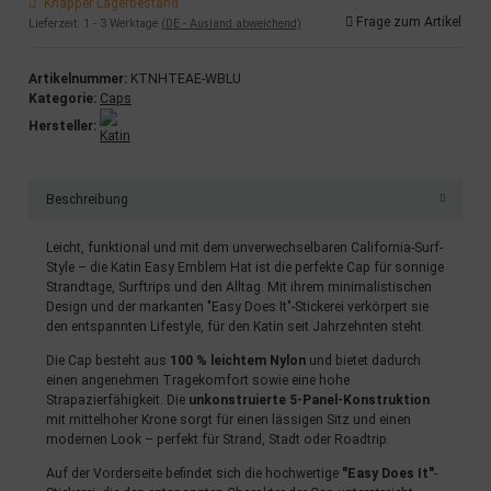
Knapper Lagerbestand
Frage zum Artikel
Lieferzeit:
1 - 3 Werktage
(DE - Ausland abweichend)
Artikelnummer:
KTNHTEAE-WBLU
Kategorie:
Caps
Hersteller:
Beschreibung
Leicht, funktional und mit dem unverwechselbaren California-Surf-
Style – die Katin Easy Emblem Hat ist die perfekte Cap für sonnige
Strandtage, Surftrips und den Alltag. Mit ihrem minimalistischen
Design und der markanten "Easy Does It"-Stickerei verkörpert sie
den entspannten Lifestyle, für den Katin seit Jahrzehnten steht.
Die Cap besteht aus
100 % leichtem Nylon
und bietet dadurch
einen angenehmen Tragekomfort sowie eine hohe
Strapazierfähigkeit. Die
unkonstruierte 5-Panel-Konstruktion
mit mittelhoher Krone sorgt für einen lässigen Sitz und einen
modernen Look – perfekt für Strand, Stadt oder Roadtrip.
Auf der Vorderseite befindet sich die hochwertige
"Easy Does It"
-