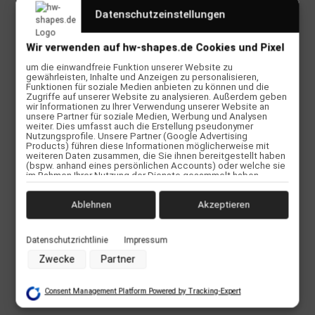
sicheres Fahrgefühl. Mit einem Maß von 83 cm Länge, 38 cm
Datenschutzeinstellungen
Breite und einer Dicke von 3,5 cm bei einem Volumen von 9 Litern,
ist dieses Board perfekt für Fahrer, die auf der Suche nach dem
Wir verwenden auf hw-shapes.de Cookies und Pixel
kleinst möglichen, steifsten und sehr leichten Board sind.
um die einwandfreie Funktion unserer Website zu
gewährleisten, Inhalte und Anzeigen zu personalisieren,
Funktionen für soziale Medien anbieten zu können und die
Schlanke Outline:
Zugriffe auf unserer Website zu analysieren. Außerdem geben
Dank der schlankeren Outline ist das Board reaktionsfreudiger
wir Informationen zu Ihrer Verwendung unserer Website an
unsere Partner für soziale Medien, Werbung und Analysen
und agiler, sodass das es härter und enger gecarved werden kann,
weiter. Dies umfasst auch die Erstellung pseudonymer
ohne befürchten zu müssen, dass die Rails hängen bleiben.
Nutzungsprofile. Unsere Partner (Google Advertising
Products) führen diese Informationen möglicherweise mit
weiteren Daten zusammen, die Sie ihnen bereitgestellt haben
(bspw. anhand eines persönlichen Accounts) oder welche sie
22 cm Lio Tec-Schienen:
im Rahmen Ihrer Nutzung der Dienste gesammelt haben
(bspw. Nutzungsdaten anderer Geräte). Ihre Einwilligung zur
Die 22 cm langen, verstellbaren Tracks bieten einen grossen
Nutzung von Cookies und Pixeln können Sie jederzeit
Spielraum zur Feinabstimmung des Foils, basierend auf Größe,
widerrufen, indem Sie auf den Datenschutz-Button links unten
Ablehnen
Akzeptieren
Können und persönlichem Geschmack.
klicken und dort die entsprechenden Anpassungen
vornehmen.
Datenschutzrichtlinie
Impressum
Zwecke der Datenverarbeitung durch unsere Partner:
Konkaves Deck:
Zwecke
Partner
Speichern von oder Zugriff auf Informationen auf einem
Das konkave Deck sorgt für ein verbessertes Drehverhalten sowie
Endgerät
eine progressiveres „Heel to Toe“ Feeling. Es hilft auch bei der
Verwendung reduzierter Daten zur Auswahl von Werbeanzeigen
Consent Management Platform Powered by Tracking-Expert
richtigen Fußplatzierung, da man ein besseres Gefühl für die
Erstellung von Profilen für personalisierte Werbung
Kontur des Decks und die ideale Position bekommt.
Verwendung von Profilen zur Auswahl personalisierter Werbung