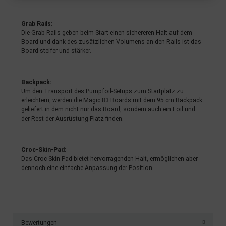
Erstellung von Profilen zur Personalisierung von Inhalten
Verwendung von Profilen zur Auswahl personalisierter Inhalte
Messung der Werbeleistung
Grab Rails:
Messung der Performance von Inhalten
Die Grab Rails geben beim Start einen sichereren Halt auf dem
Analyse von Zielgruppen durch Statistiken oder Kombinationen
Board und dank des zusätzlichen Volumens an den Rails ist das
von Daten aus verschiedenen Quellen
Entwicklung und Verbesserung der Angebote
Board steifer und stärker.
Verwendung reduzierter Daten zur Auswahl von Inhalten
Besondere Features:
Backpack:
Verwendung genauer Standortdaten
Endgeräteeigenschaften zur Identifikation aktiv abfragen
Um den Transport des Pumpfoil-Setups zum Startplatz zu
erleichtern, werden die Magic 83 Boards mit dem 95 cm Backpack
geliefert in dem nicht nur das Board, sondern auch ein Foil und
der Rest der Ausrüstung Platz finden.
Croc-Skin-Pad:
Das Croc-Skin-Pad bietet hervorragenden Halt, ermöglichen aber
dennoch eine einfache Anpassung der Position.
Bewertungen