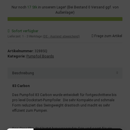
Nur noch
17 Stk
in unserem Lager! (Bei Bestand 0 Versand ggf. von
Außenlager)
Sofort verfügbar
Frage zum Artikel
Lieferzeit:
1 - 3 Werktage
(DE - Ausland abweichend)
Artikelnummer:
3288SQ
Kategorie:
Pumpfoil Boards
Beschreibung
83 Carbon
Das Pumpfoil 83 Carbon wurde entwickelt für fortgeschrittene bis
pro level Dockstart-Pumpfoiler. Die sehr Kompakte und schmale
Form reduziert das Swingweight drastisch und macht es sehr
effizient zum Pumpen.
Das Croc-Skin-Pad biete
t
hervorragenden Grip und sorgt für ein